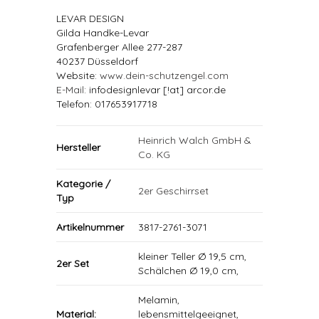
LEVAR DESIGN
Gilda Handke-Levar
Grafenberger Allee 277-287
40237 Düsseldorf
Website:
www.dein-schutzengel.com
E-Mail
: infodesignlevar [!at] arcor.de
Telefon: 017653917718
Heinrich Walch GmbH &
Hersteller
Co. KG
Kategorie /
2er Geschirrset
Typ
Artikelnummer
3817-2761-3071
kleiner Teller Ø 19,5 cm,
2er Set
Schälchen Ø 19,0 cm,
Melamin,
Material:
lebensmittelgeeignet,