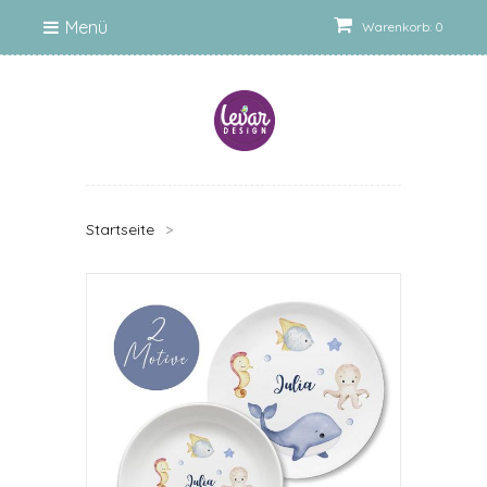
Menü
Warenkorb: 0
Startseite
>