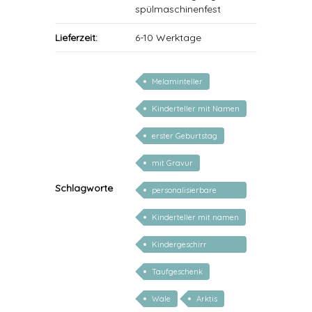
spülmaschinenfest
Lieferzeit:
6-10 Werktage
Melaminteller
Kinderteller mit Namen
personalisiert
erster Geburtstag
mit Gravur
Schlagworte
personalisierbare
geschenke zur geburt
Kinderteller mit namen
Kindergeschirr
personalisiert
Taufgeschenk
Wale
Arktis