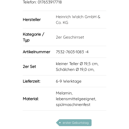
Telefon: 017653917718
Heinrich Walch GmbH &
Hersteller
Co. KG
Kategorie /
2er Geschirrset
Typ
Artikelnummer
7532-7603-1083 -4
kleiner Teller Ø 19,5 cm,
2er Set
Schälchen Ø 19,0 cm,
Lieferzeit:
6-9 Werktage
Melamin,
Material:
lebensmittelgeeignet,
spülmaschinenfest
erster Geburtstag