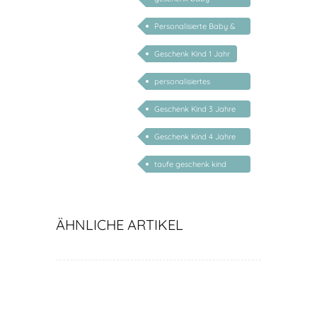
personalisiert
Personalisierte Baby &
Kind Geschenke
Geschenk Kind 1 Jahr
personalisiertes
Geschenk Kind 2 Jahre
Geschenk Kind 3 Jahre
personalisiert
Geschenk Kind 4 Jahre
mit Name
taufe geschenk kind
personalisiert
ÄHNLICHE ARTIKEL