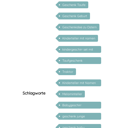
Geschenk Taufe
Geschenk Geburt
Geschenkidee zu Ostern
Kinderteller mit namen
kindergeschirr set mit
gravur
Taufgeschenk
personalisiert
Traktor
Kinderteller mit Namen
personalisiert
Schlagworte
Melaminteller
Babygeschirr
personalisiert
geschenk junge
mädchen
geschenk baby