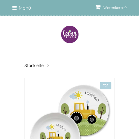
Menü
Warenkorb: 0
Startseite
>
TOP