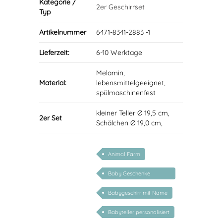
Kategorie /
2er Geschirrset
Typ
Artikelnummer
6471-8341-2883 -1
Lieferzeit:
6-10 Werktage
Melamin,
Material:
lebensmittelgeeignet,
spülmaschinenfest
kleiner Teller Ø 19,5 cm,
2er Set
Schälchen Ø 19,0 cm,
Animal Farm
Baby Geschenke
personalisierbar
Babygeschirr mit Name
Babyteller personalisiert