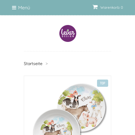
Menü
Warenkorb: 0
Startseite
>
TOP