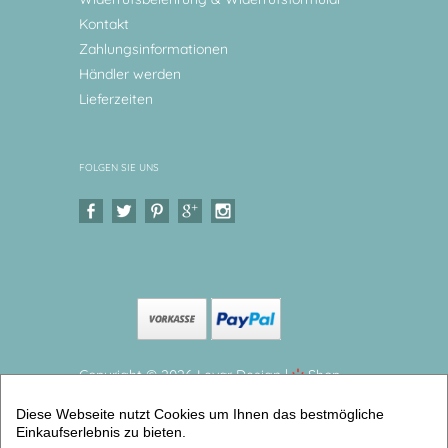
Kontakt
Zahlungsinformationen
Händler werden
Lieferzeiten
FOLGEN SIE UNS
Copyright © 2026 Levar Design |
Shop
erstellt mit VersaCommerce.
Diese Webseite nutzt Cookies um Ihnen das bestmögliche
Personalisierte Kinderteller Bauernhof 2 Kinderteller
Einkaufserlebnis zu bieten.
aus Melamin, BPA frei, hergestellt in Deutschland (2er