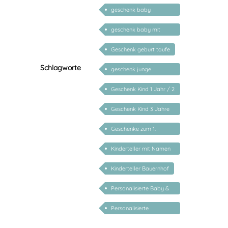
geschenk baby
personalisiert
geschenk baby mit
namen
Geschenk geburt taufe
Schlagworte
geschenk junge
mädchen
Geschenk Kind 1 Jahr / 2
Jahre / 3 Jahre
Geschenk Kind 3 Jahre
personalisiert
Geschenke zum 1.
Geburtstag
Kinderteller mit Namen
personalisiert
Kinderteller Bauernhof
Personalisierte Baby &
Kind Geschenke
Personalisierte
Taufgeschenke mit