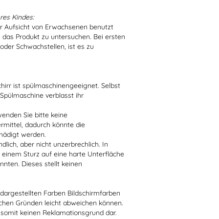
res Kindes:
er Aufsicht von Erwachsenen benutzt
t das Produkt zu untersuchen. Bei ersten
der Schwachstellen, ist es zu
irr ist spülmaschinengeeignet. Selbst
 Spülmaschine verblasst ihr
enden Sie bitte keine
ittel, dadurch könnte die
hädigt werden.
lich, aber nicht unzerbrechlich. In
 einem Sturz auf eine harte Unterfläche
nten. Dieses stellt keinen
r dargestellten Farben Bildschirmfarben
schen Gründen leicht abweichen können.
 somit keinen Reklamationsgrund dar.