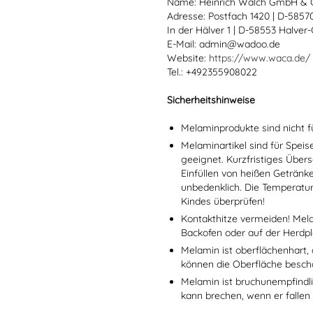
Name: Heinrich Walch GmbH & 
Adresse: Postfach 1420 | D-585
In der Hälver 1 | D-58553 Halver
E-Mail: admin@wadoo.de
Website:
https://www.waca.de/
Tel.: +492355908022
Sicherheitshinweise
Melaminprodukte sind nicht f
Melaminartikel sind für Spei
geeignet. Kurzfristiges Übers
Einfüllen von heißen Getränk
unbedenklich. Die Temperatu
Kindes überprüfen!
Kontakthitze vermeiden! Mel
Backofen oder auf der Herdpl
Melamin ist oberflächenhart, 
können die Oberfläche besch
Melamin ist bruchunempfindlic
kann brechen, wenn er fallen