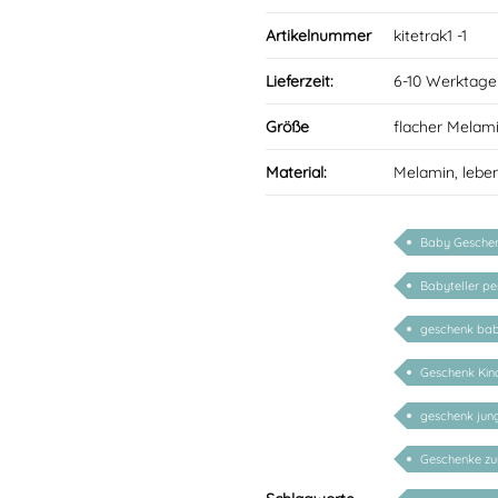
Artikelnummer
kitetrak1 -1
Lieferzeit:
6-10 Werktage
Größe
flacher Melam
Material:
Melamin, lebe
Baby Geschenk
Babyteller per
geschenk ba
Geschenk Kind
geschenk ju
Geschenke zu