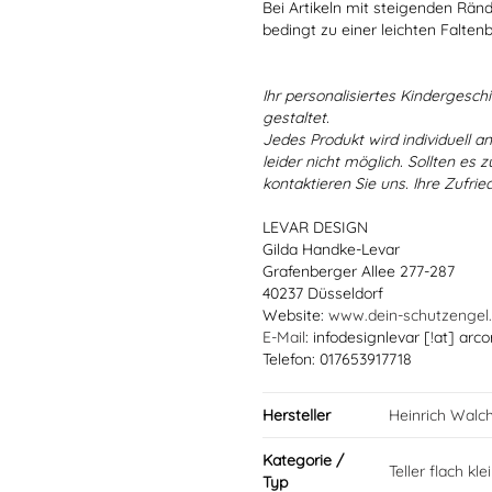
Bei Artikeln mit steigenden Rän
bedingt zu einer leichten Falten
Ihr personalisiertes Kindergeschir
gestaltet.
Jedes Produkt wird individuell a
leider nicht möglich. Sollten es
kontaktieren Sie uns. Ihre Zufried
LEVAR DESIGN
Gilda Handke-Levar
Grafenberger Allee 277-287
40237 Düsseldorf
Website:
www.dein-schutzengel
E-Mail
: infodesignlevar [!at] arco
Telefon: 017653917718
Hersteller
Heinrich Walc
Kategorie /
Teller flach kle
Typ