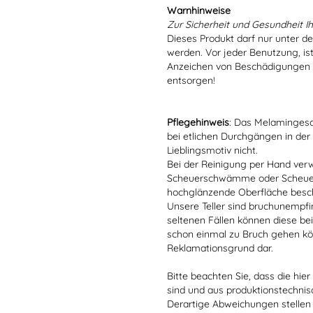
Warnhinweise
Zur Sicherheit und Gesundheit Ih
Dieses Produkt darf nur unter d
werden. Vor jeder Benutzung, is
Anzeichen von Beschädigungen o
entsorgen!
Pflegehinweis
: Das Melamingesch
bei etlichen Durchgängen in der
Lieblingsmotiv nicht.
Bei der Reinigung per Hand verw
Scheuerschwämme oder Scheuerm
hochglänzende Oberfläche besc
Unsere Teller sind bruchunempfind
seltenen Fällen können diese bei
schon einmal zu Bruch gehen kön
Reklamationsgrund dar.
Bitte beachten Sie, dass die hie
sind und aus produktionstechni
Derartige Abweichungen stellen