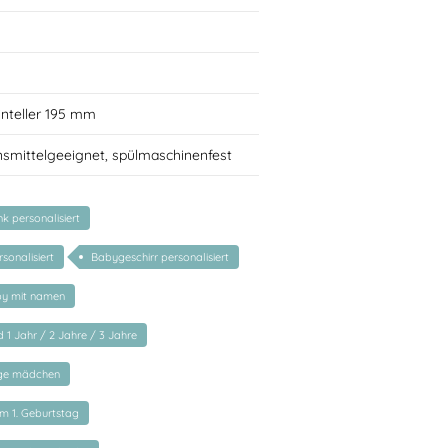
inteller 195 mm
nsmittelgeeignet, spülmaschinenfest
 personalisiert
sonalisiert
Babygeschirr personalisiert
by mit namen
 1 Jahr / 2 Jahre / 3 Jahre
nge mädchen
m 1. Geburtstag