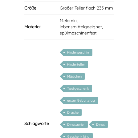
Größe
Großer Teller flach 235 mm
Melamin,
Material:
lebensmittelgeeignet,
spülmaschinenfest
Kindergeschirr
Kinderteller
Mädchen
Taufgeschenk
erster Geburtstag
Drache
Schlagworte
Dinosaurier
Dinos
Geschenk kind