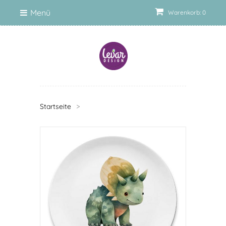
Menü
Warenkorb: 0
Startseite
>