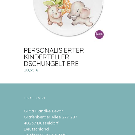
PERSONALISIERTER
KINDERTELLER
DSCHUNGELTIERE
20,95 €
LEVAR DESIGN
Gilda Handke-Levar
Grafenberger Allee 277-287
40237 Düsseldorf
Deutschland