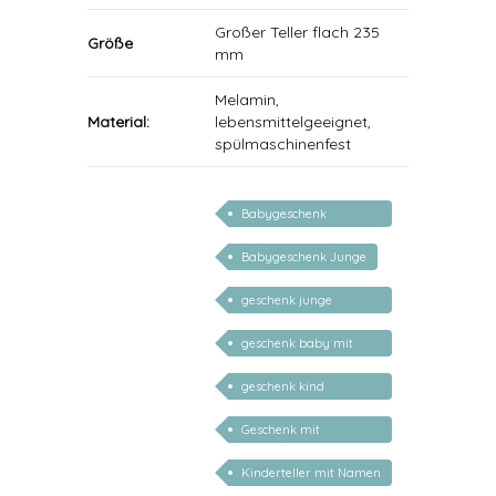
Großer Teller flach 235
Größe
mm
Melamin,
Material:
lebensmittelgeeignet,
spülmaschinenfest
Babygeschenk
Mädchen
Babygeschenk Junge
geschenk junge
mädchen
geschenk baby mit
namen
geschenk kind
personalisiert
Geschenk mit
persönlichem Namen
Kinderteller mit Namen