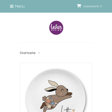
Menü
Warenkorb: 0
Startseite
>