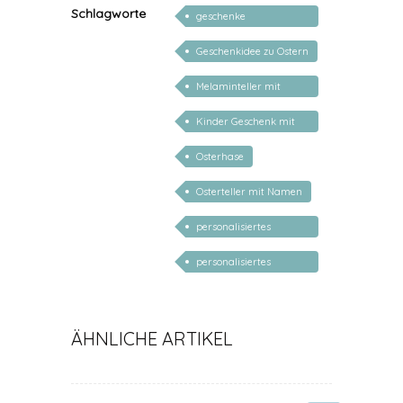
personalisiert
Schlagworte
geschenke
personalisiert kinder
Geschenkidee zu Ostern
Melaminteller mit
Namen
Kinder Geschenk mit
Namen
Osterhase
Osterteller mit Namen
personalisiertes
Ostergeschenk Junge
personalisiertes
Ostergeschenk
Mädchen
ÄHNLICHE ARTIKEL