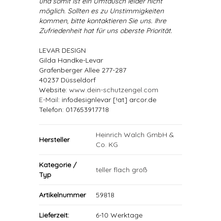
und somit ist ein Umtausch leider nicht
möglich. Sollten es zu Unstimmigkeiten
kommen, bitte kontaktieren Sie uns. Ihre
Zufriedenheit hat für uns oberste Priorität.
LEVAR DESIGN
Gilda Handke-Levar
Grafenberger Allee 277-287
40237 Düsseldorf
Website:
www.dein-schutzengel.com
E-Mail
: infodesignlevar [!at] arcor.de
Telefon: 017653917718
Heinrich Walch GmbH &
Hersteller
Co. KG
Kategorie /
teller flach groß
Typ
Artikelnummer
59818
Lieferzeit:
6-10 Werktage