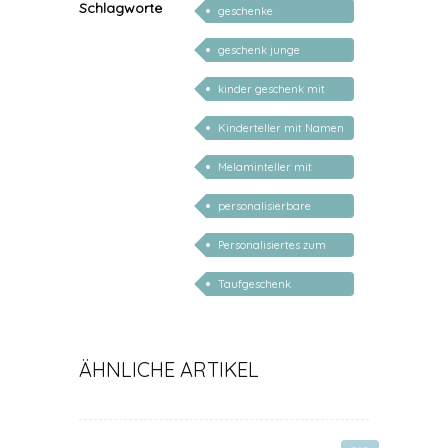
Schlagworte
geschenke
personalisiert kinder
geschenk junge
mädchen
kinder geschenk mit
namen
Kinderteller mit Namen
personalisiert
Melaminteller mit
Namen
personalisierbare
geschenke zur geburt
Personalisiertes zum
Schulanfang
Taufgeschenk
personalisiert
ÄHNLICHE ARTIKEL