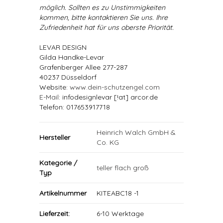
möglich. Sollten es zu Unstimmigkeiten
kommen, bitte kontaktieren Sie uns. Ihre
Zufriedenheit hat für uns oberste Priorität.
LEVAR DESIGN
Gilda Handke-Levar
Grafenberger Allee 277-287
40237 Düsseldorf
Website:
www.dein-schutzengel.com
E-Mail
: infodesignlevar [!at] arcor.de
Telefon: 017653917718
Heinrich Walch GmbH &
Hersteller
Co. KG
Kategorie /
teller flach groß
Typ
Artikelnummer
KITEABC18 -1
Lieferzeit:
6-10 Werktage