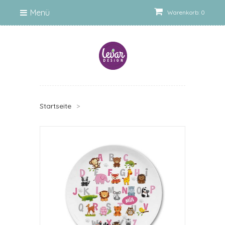
Menü
Warenkorb: 0
Startseite
>