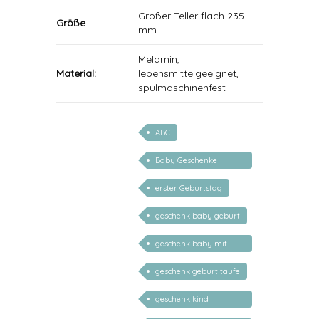
Großer Teller flach 235
Größe
mm
Melamin,
Material:
lebensmittelgeeignet,
spülmaschinenfest
ABC
Baby Geschenke
personalisierbar
erster Geburtstag
geschenk baby geburt
geschenk baby mit
namen
geschenk geburt taufe
geschenk kind
personalisiert