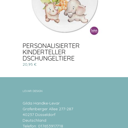
PERSONALISIERTER
KINDERTELLER
DSCHUNGELTIERE
20,95 €
LEVAR DESIGN
Gilda Handke-Levar
Grafenberger Allee 277-287
40237 Düsseldorf
Deutschland
Telefon: 017653917718