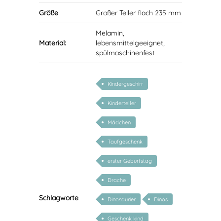
Größe
Großer Teller flach 235 mm
Melamin,
Material:
lebensmittelgeeignet,
spülmaschinenfest
Kindergeschirr
Kinderteller
Mädchen
Taufgeschenk
erster Geburtstag
Drache
Schlagworte
Dinosaurier
Dinos
Geschenk kind