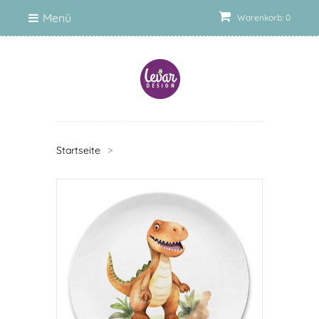
Menü
Warenkorb: 0
Startseite
>