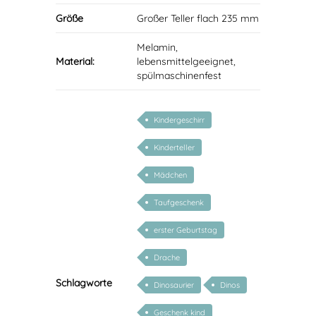
Größe
Großer Teller flach 235 mm
Melamin,
Material:
lebensmittelgeeignet,
spülmaschinenfest
Kindergeschirr
Kinderteller
Mädchen
Taufgeschenk
erster Geburtstag
Drache
Schlagworte
Dinosaurier
Dinos
Geschenk kind