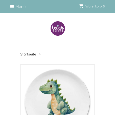
Menü
Warenkorb: 0
Startseite
>