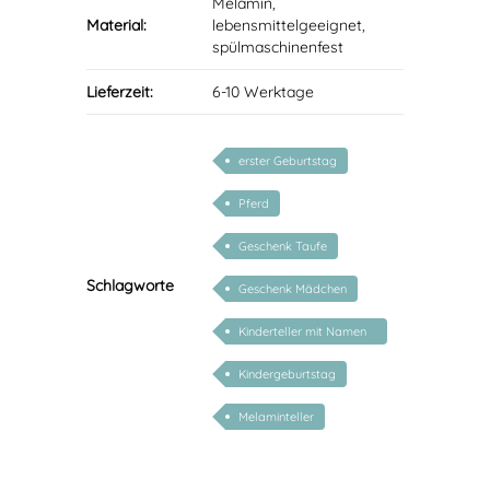
Melamin,
Material:
lebensmittelgeeignet,
spülmaschinenfest
Lieferzeit:
6-10 Werktage
erster Geburtstag
Pferd
Geschenk Taufe
Schlagworte
Geschenk Mädchen
Kinderteller mit Namen
personalisiert
Kindergeburtstag
Melaminteller