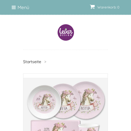
Menü
Warenkorb: 0
Startseite
>