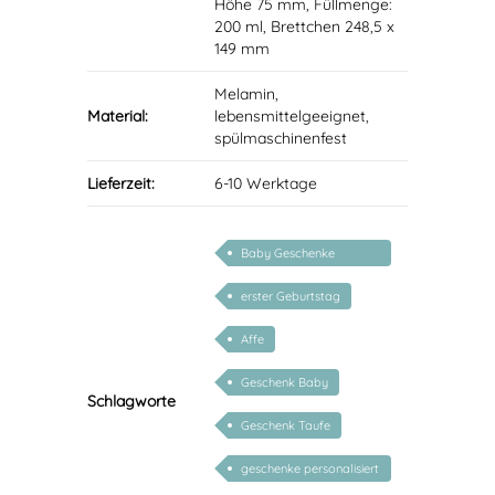
Höhe 75 mm, Füllmenge:
200 ml, Brettchen 248,5 x
149 mm
Melamin,
Material:
lebensmittelgeeignet,
spülmaschinenfest
Lieferzeit:
6-10 Werktage
Baby Geschenke
personalisierbar
erster Geburtstag
Affe
Geschenk Baby
Schlagworte
Geschenk Taufe
geschenke personalisiert