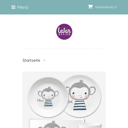
Menü
Warenkorb: 0
Startseite
>