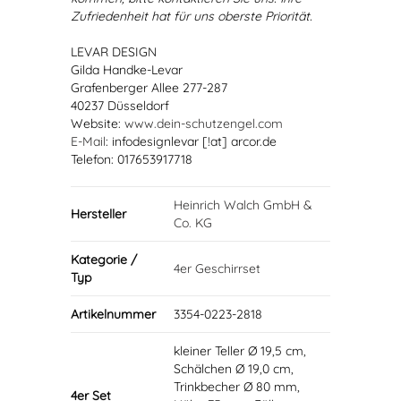
Zufriedenheit hat für uns oberste Priorität.
LEVAR DESIGN
Gilda Handke-Levar
Grafenberger Allee 277-287
40237 Düsseldorf
Website:
www.dein-schutzengel.com
E-Mail
: infodesignlevar [!at] arcor.de
Telefon: 017653917718
Heinrich Walch GmbH &
Hersteller
Co. KG
Kategorie /
4er Geschirrset
Typ
Artikelnummer
3354-0223-2818
kleiner Teller Ø 19,5 cm,
Schälchen Ø 19,0 cm,
Trinkbecher Ø 80 mm,
4er Set