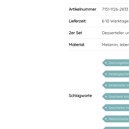
Artikelnummer
7151-1126-2833
Lieferzeit:
6-10 Werktage
2er Set
Desserteller u
Material:
Melamin, lebe
Dschungeltier
Kindergeschir
Kinderteller 
Schlagworte
Geschenk kin
Geschenke m
Melaminteller