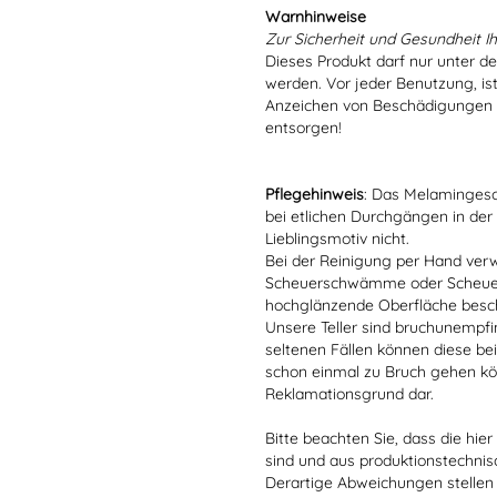
Warnhinweise
Zur Sicherheit und Gesundheit Ih
Dieses Produkt darf nur unter d
werden. Vor jeder Benutzung, is
Anzeichen von Beschädigungen o
entsorgen!
Pflegehinweis
: Das Melamingesch
bei etlichen Durchgängen in der
Lieblingsmotiv nicht.
Bei der Reinigung per Hand verw
Scheuerschwämme oder Scheuerm
hochglänzende Oberfläche besc
Unsere Teller sind bruchunempfind
seltenen Fällen können diese bei
schon einmal zu Bruch gehen kön
Reklamationsgrund dar.
Bitte beachten Sie, dass die hie
sind und aus produktionstechni
Derartige Abweichungen stellen