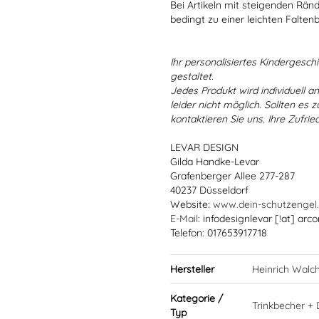
Bei Artikeln mit steigenden Rän
bedingt zu einer leichten Falten
Ihr personalisiertes Kindergeschir
gestaltet.
Jedes Produkt wird individuell a
leider nicht möglich. Sollten es
kontaktieren Sie uns. Ihre Zufried
LEVAR DESIGN
Gilda Handke-Levar
Grafenberger Allee 277-287
40237 Düsseldorf
Website:
www.dein-schutzengel
E-Mail
: infodesignlevar [!at] arco
Telefon: 017653917718
Hersteller
Heinrich Walc
Kategorie /
Trinkbecher + 
Typ