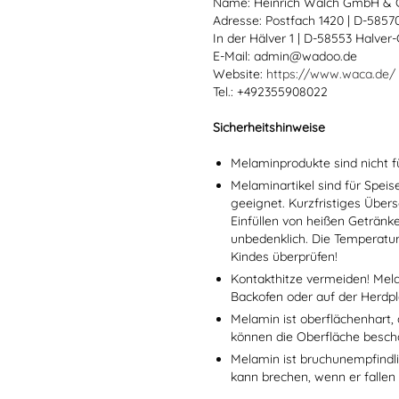
Name: Heinrich Walch GmbH & 
Adresse: Postfach 1420 | D-585
In der Hälver 1 | D-58553 Halver
E-Mail: admin@wadoo.de
Website:
https://www.waca.de/
Tel.: +492355908022
Sicherheitshinweise
Melaminprodukte sind nicht f
Melaminartikel sind für Spei
geeignet. Kurzfristiges Übers
Einfüllen von heißen Getränk
unbedenklich. Die Temperatu
Kindes überprüfen!
Kontakthitze vermeiden! Mel
Backofen oder auf der Herdpl
Melamin ist oberflächenhart, 
können die Oberfläche besch
Melamin ist bruchunempfindlic
kann brechen, wenn er fallen