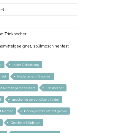
 -3
nd Trinkbecher
nsmittelgeeignet, spülmaschinenfest
e
erster Geburtstag
r Set
Kinderteller mit namen
mit Namen personalisiert
Trinkbecher
d
geschenke personalisiert kinder
it Namen
kindergeschirr set mit gravur
Geschenk Mädchen