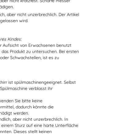
aber nicht kratzfest. Scharfe Messer
ädigen.
h, aber nicht unzerbrechlich. Der Artikel
 gelassen wird.
res Kindes:
er Aufsicht von Erwachsenen benutzt
t das Produkt zu untersuchen. Bei ersten
der Schwachstellen, ist es zu
irr ist spülmaschinengeeignet. Selbst
 Spülmaschine verblasst ihr
enden Sie bitte keine
ittel, dadurch könnte die
hädigt werden.
lich, aber nicht unzerbrechlich. In
 einem Sturz auf eine harte Unterfläche
nten. Dieses stellt keinen