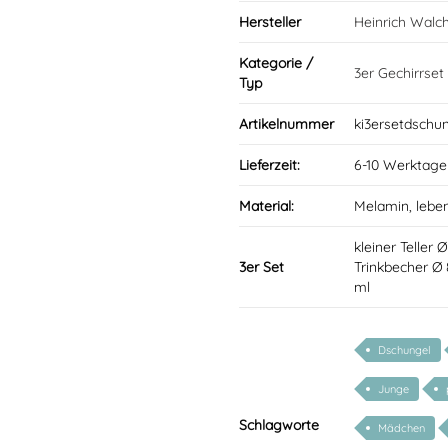
Hersteller
Heinrich Walc
Kategorie /
3er Gechirrset
Typ
Artikelnummer
ki3ersetdschu
Lieferzeit:
6-10 Werktage
Material:
Melamin, lebe
kleiner Teller 
3er Set
Trinkbecher Ø
ml
Dschungel
Junge
Schlagworte
Mädchen