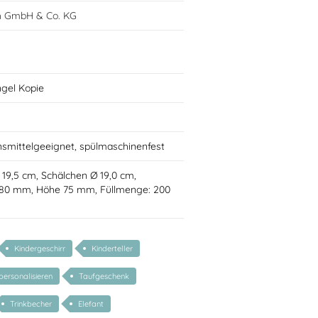
h GmbH & Co. KG
ngel Kopie
nsmittelgeeignet, spülmaschinenfest
Ø 19,5 cm, Schälchen Ø 19,0 cm,
 80 mm, Höhe 75 mm, Füllmenge: 200
Kindergeschirr
Kinderteller
personalisieren
Taufgeschenk
Trinkbecher
Elefant