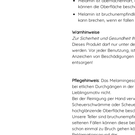
Melamin ist oberflächenhart, 
können die Oberfläche besch
Melamin ist bruchunempfindlic
kann brechen, wenn er fallen
Warnhinweise
Zur Sicherheit und Gesundheit Ih
Dieses Produkt darf nur unter d
werden. Vor jeder Benutzung, is
Anzeichen von Beschädigungen o
entsorgen!
Pflegehinweis
: Das Melamingesch
bei etlichen Durchgängen in der
Lieblingsmotiv nicht.
Bei der Reinigung per Hand verw
Scheuerschwämme oder Scheuerm
hochglänzende Oberfläche besc
Unsere Teller sind bruchunempfind
seltenen Fällen können diese bei
schon einmal zu Bruch gehen kön
Reklamationsgrund dar.