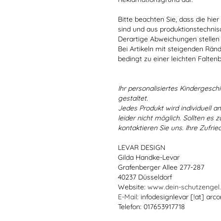
Bitte beachten Sie, dass die hie
sind und aus produktionstechni
Derartige Abweichungen stellen
Bei Artikeln mit steigenden Rän
bedingt zu einer leichten Falten
Ihr personalisiertes Kindergeschir
gestaltet.
Jedes Produkt wird individuell a
leider nicht möglich. Sollten es
kontaktieren Sie uns. Ihre Zufried
LEVAR DESIGN
Gilda Handke-Levar
Grafenberger Allee 277-287
40237 Düsseldorf
Website:
www.dein-schutzengel
E-Mail
: infodesignlevar [!at] arco
Telefon: 017653917718