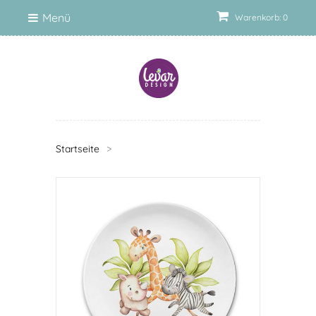
Menü
Warenkorb: 0
Startseite
>