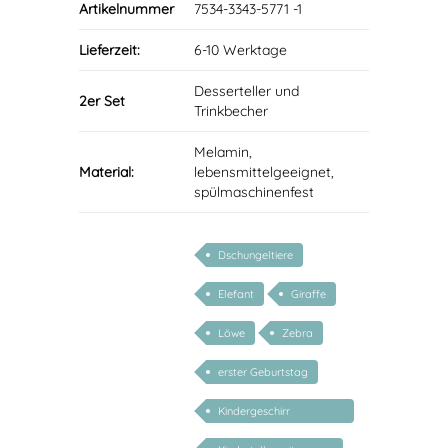
Artikelnummer
7534-3343-5771 -1
Lieferzeit:
6-10 Werktage
Desserteller und
2er Set
Trinkbecher
Melamin,
Material:
lebensmittelgeeignet,
spülmaschinenfest
Dschungeltiere
Elefant
Giraffe
Löwe
Zebra
erster Geburtstag
Kindergeschirr
personalisiert