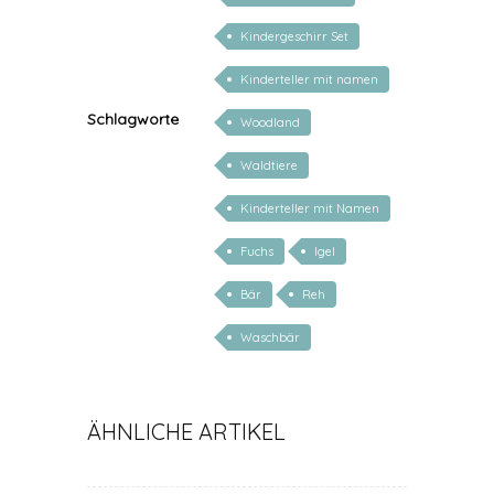
Kindergeschirr Set
Kinderteller mit namen
Schlagworte
Woodland
Waldtiere
Kinderteller mit Namen
personalisiert
Fuchs
Igel
Bär
Reh
Waschbär
ÄHNLICHE ARTIKEL