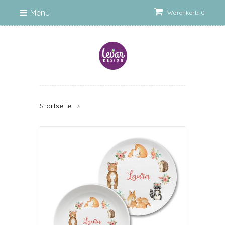
Menü
Warenkorb: 0
Startseite
>