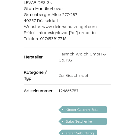
LEVAR DESIGN
Gilda Handke-Levar
Grafenberger Allee 277-287
40237 Düsseldorf
Website:
www.dein-schutzengel.com
E-Mail
: infodesignlevar [!at] arcor.de
Telefon: 017653917718
Heinrich Walch GmbH &
Hersteller
Co. KG
Kategorie /
2er Geschirrset
Typ
Artikelnummer
124665787
Kinder Geschirr Sets
Melamin
Baby Geschenke
personalisierbar
erster Geburtstag