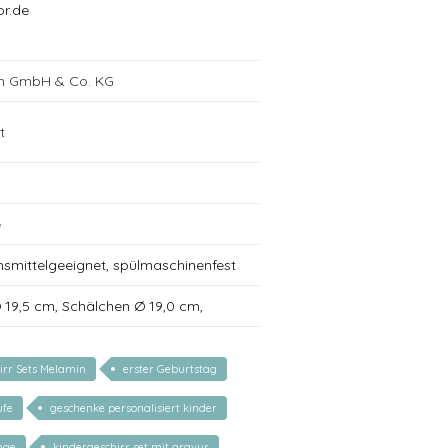
or.de
ch GmbH & Co. KG
t
e
nsmittelgeeignet, spülmaschinenfest
 Ø 19,5 cm, Schälchen Ø 19,0 cm,
irr Sets Melamin
erster Geburtstag
ufe
geschenke personalisiert kinder
nge
kindergeschirr set mit gravur