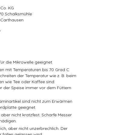
 Co. KG
570 Schalksmühle
r-Carthausen
/
ür die Mikrowelle geeignet
isen mit Temperaturen bis 70 Grad C
schreiten der Temperatur wie z. B. beim
en wie Tee oder Kaffee sind
r der Speise immer vor dem Füttern
aminartikel sind nicht zum Erwärmen
rdplatte geeignet.
 aber nicht kratzfest. Scharfe Messer
hädigen.
ch, aber nicht unzerbrechlich. Der
 fallen gelassen wird.