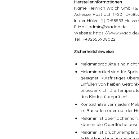
Herstellerinformationen
Name: Heinrich Walch GmbH &
Adresse: Postfach 1420 | D-58
In der Hälver 1 | D-58553 Halve
E-Mail: admin@wadoo.de
Website:
https://www.waca.de
Tel.: +492355908022
Sicherheitshinweise
Melaminprodukte sind nicht f
Melaminartikel sind für Spe
geeignet. Kurzfristiges Über
Einfüllen von heißen Getränk
unbedenklich. Die Temperatu
des Kindes überprüfen!
Kontakthitze vermeiden! Mel
im Backofen oder auf der He
Melamin ist oberflächenhart,
können die Oberfläche besc
Melamin ist bruchunempfindli
Artikel kann brechen, wenn er