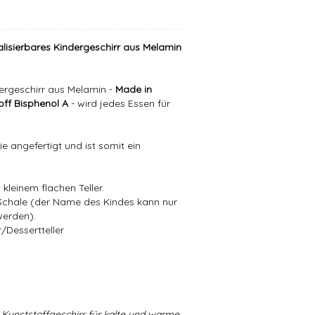
alisierbares Kindergeschirr aus Melamin
ergeschirr aus Melamin -
Made in
ff Bisphenol A
- wird jedes Essen für
e angefertigt und ist somit ein
kleinem flachen Teller.
/Schale (der Name des Kindes kann nur
werden).
/Dessertteller
Kunststoffgeschirr für kalte und warme