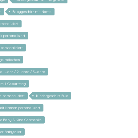
r
Babygeschirr mit Name
rsonalisiert
 personalisiert
 personalisiert
nge mädchen
d 1 Jahr / 2 Jahre / 3 Jahre
m 1. Geburtstag
 personalisiert
Kindergeschirr Eule
 mit Namen personalisiert
rte Baby & Kind Geschenke
ter Babyteller