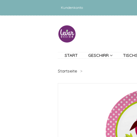
Kundenkonto
START
GESCHIRR
TISCH
Startseite
>