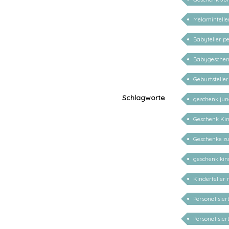
Melamintelle
Babyteller pe
Babygeschenk
Geburtsteller
Schlagworte
geschenk ju
Geschenk Kin
Geschenke zu
geschenk kind
Kinderteller
Personalisie
Personalisier