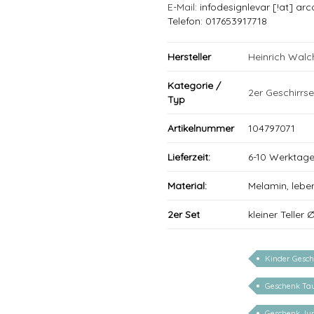
E-Mail
: infodesignlevar [!at] arc
Telefon: 017653917718
Hersteller
Heinrich Wal
Kategorie /
2er Geschirrse
Typ
Artikelnummer
104797071
Lieferzeit:
6-10 Werktag
Material:
Melamin, lebe
2er Set
kleiner Teller
Kinder Gesch
Geschenk Ta
Geschenk Ju