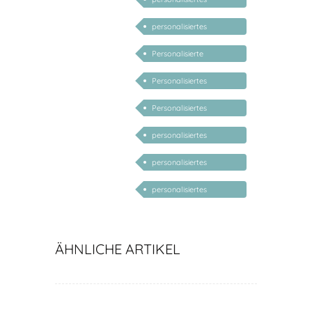
Babygeschenk Mädchen
personalisiertes
Babygeschenk Junge
Personalisierte
Geschenke für Kinder
Personalisiertes
Geschenk zur Geburt
Personalisiertes
Geschenk zur Taufe
personalisiertes
Geschenk Baby
personalisiertes
Geschenk zu Ostern
personalisiertes
Geschenk Kind
ÄHNLICHE ARTIKEL