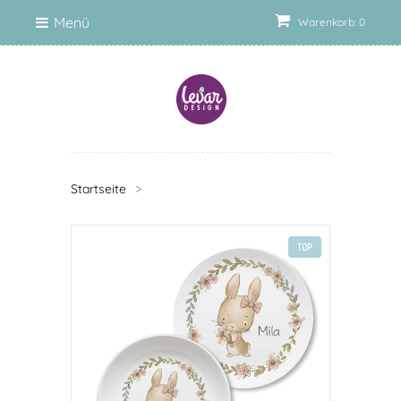
Menü
Warenkorb: 0
Startseite
>
TOP