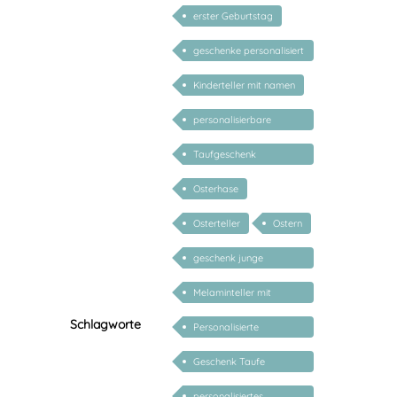
erster Geburtstag
geschenke personalisiert
kinder
Kinderteller mit namen
personalisierbare
geschenke zur geburt
Taufgeschenk
personalisiert
Osterhase
Osterteller
Ostern
geschenk junge
mädchen
Melaminteller mit
Namen
Schlagworte
Personalisierte
Geschenke Geburt Taufe
Geschenk Taufe
personalisiert
personalisiertes