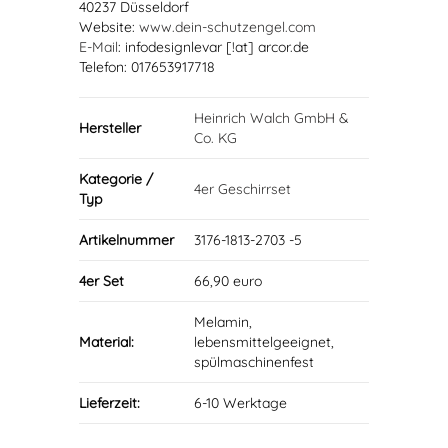
40237 Düsseldorf
Website:
www.dein-schutzengel.com
E-Mail
: infodesignlevar [!at] arcor.de
Telefon: 017653917718
Heinrich Walch GmbH &
Hersteller
Co. KG
Kategorie /
4er Geschirrset
Typ
Artikelnummer
3176-1813-2703 -5
4er Set
66,90 euro
Melamin,
Material:
lebensmittelgeeignet,
spülmaschinenfest
Lieferzeit:
6-10 Werktage