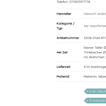
Telefon: 017653917718
Hersteller
Heinrich Wal
Kategorie /
4er Geschirrse
Typ
Artikelnummer
3308-0164-811
kleiner Teller
4er Set
Trinkbecher 
ml, Brettchen
Lieferzeit:
6-10 Werktag
Material:
Melamin, lebe
erster Gebur
Frühstücksbre