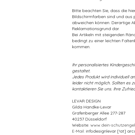
Bitte beachten Sie, dass die hi
Bildschirmfarben sind und aus 
abweichen können. Derartige A
Reklamationsgrund dar.
Bei Artikeln mit steigenden Rä
bedingt zu einer leichten Falten
kommen.
Ihr personalisiertes Kindergeschir
gestaltet.
Jedes Produkt wird individuell a
leider nicht möglich. Sollten es
kontaktieren Sie uns. Ihre Zufried
LEVAR DESIGN
Gilda Handke-Levar
Grafenberger Allee 277-287
40237 Düsseldorf
Website:
www.dein-schutzenge
E-Mail
: infodesignlevar [!at] arc