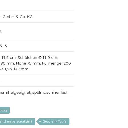
ch GmbH & Co. KG
t
3 -3
 Ø 19,5 cm, Schälchen Ø 19,0 cm,
Ø 80 mm, Höhe 75 mm, Füllmenge: 200
 248,5 x 149 mm
e
nsmittelgeeignet, spülmaschinenfest
tstag
ttchen personalisiert
Geschenk Taufe