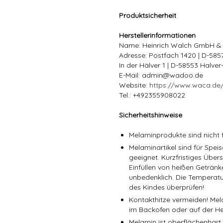
Produktsicherheit
Herstellerinformationen
Name: Heinrich Walch GmbH &
Adresse: Postfach 1420 | D-58
In der Hälver 1 | D-58553 Halve
E-Mail: admin@wadoo.de
Website:
https://www.waca.de
Tel.: +492355908022
Sicherheitshinweise
Melaminprodukte sind nicht f
Melaminartikel sind für Spe
geeignet. Kurzfristiges Über
Einfüllen von heißen Getränk
unbedenklich. Die Temperatu
des Kindes überprüfen!
Kontakthitze vermeiden! Mel
im Backofen oder auf der He
Melamin ist oberflächenhart,