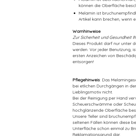
können die Oberfläche besc
Melamin ist bruchunempfindli
Artikel kann brechen, wenn er
Warnhinweise
Zur Sicherheit und Gesundheit Ih
Dieses Produkt darf nur unter 
werden. Vor jeder Benutzung, is
ersten Anzeichen von Beschädig
entsorgen!
Pflegehinweis
: Das Melamingesc
bei etlichen Durchgängen in der
Lieblingsmotiv nicht.
Bei der Reinigung per Hand ver
Scheuerschwämme oder Scheuer
hochglänzende Oberfläche bes
Unsere Teller sind bruchunempfin
seltenen Fällen können diese be
Unterfläche schon einmal zu Bru
Reklamationsgrund dar.