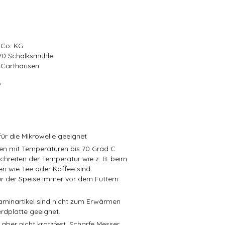
 Co. KG
570 Schalksmühle
r-Carthausen
/
ür die Mikrowelle geeignet
isen mit Temperaturen bis 70 Grad C
schreiten der Temperatur wie z. B. beim
en wie Tee oder Kaffee sind
r der Speise immer vor dem Füttern
aminartikel sind nicht zum Erwärmen
rdplatte geeignet.
 aber nicht kratzfest. Scharfe Messer