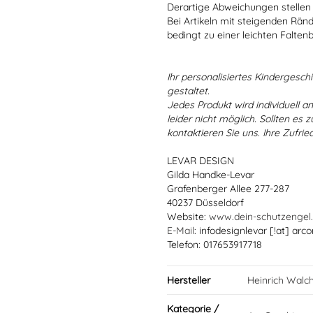
Derartige Abweichungen stellen
Bei Artikeln mit steigenden Rän
bedingt zu einer leichten Falten
Ihr personalisiertes Kindergeschir
gestaltet.
Jedes Produkt wird individuell a
leider nicht möglich. Sollten es
kontaktieren Sie uns. Ihre Zufried
LEVAR DESIGN
Gilda Handke-Levar
Grafenberger Allee 277-287
40237 Düsseldorf
Website:
www.dein-schutzengel
E-Mail
: infodesignlevar [!at] arco
Telefon: 017653917718
Hersteller
Heinrich Walc
Kategorie /