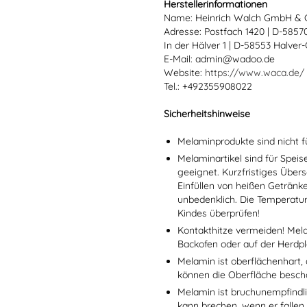
Herstellerinformationen
Name: Heinrich Walch GmbH & 
Adresse: Postfach 1420 | D-585
In der Hälver 1 | D-58553 Halver
E-Mail: admin@wadoo.de
Website:
https://www.waca.de/
Tel.: +492355908022
Sicherheitshinweise
Melaminprodukte sind nicht f
Melaminartikel sind für Spei
geeignet. Kurzfristiges Übers
Einfüllen von heißen Getränk
unbedenklich. Die Temperatu
Kindes überprüfen!
Kontakthitze vermeiden! Mel
Backofen oder auf der Herdpl
Melamin ist oberflächenhart, 
können die Oberfläche besch
Melamin ist bruchunempfindlic
kann brechen, wenn er fallen