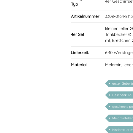
4er Geschirrse
Typ
Artikelnummer
3308-0164-8113
kleiner Teller 
4er Set
Trinkbecher Ø
ml, Brettchen
Lieferzeit:
6-10 Werktage
Material:
Melamin, lebe
erster Geburt
Geschenk Tau
geschenke per
Melaminteller
Kinderteller 