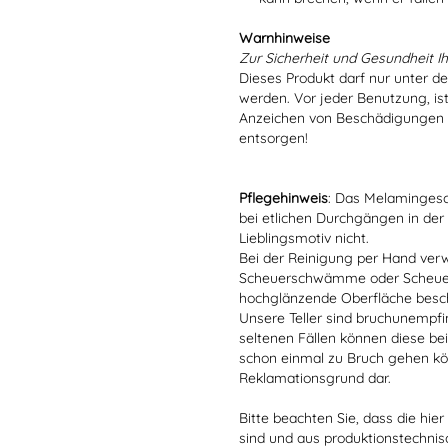
Warnhinweise
Zur Sicherheit und Gesundheit Ih
Dieses Produkt darf nur unter d
werden. Vor jeder Benutzung, is
Anzeichen von Beschädigungen o
entsorgen!
Pflegehinweis
: Das Melamingesch
bei etlichen Durchgängen in der
Lieblingsmotiv nicht.
Bei der Reinigung per Hand verw
Scheuerschwämme oder Scheuerm
hochglänzende Oberfläche besc
Unsere Teller sind bruchunempfind
seltenen Fällen können diese bei
schon einmal zu Bruch gehen kön
Reklamationsgrund dar.
Bitte beachten Sie, dass die hie
sind und aus produktionstechni