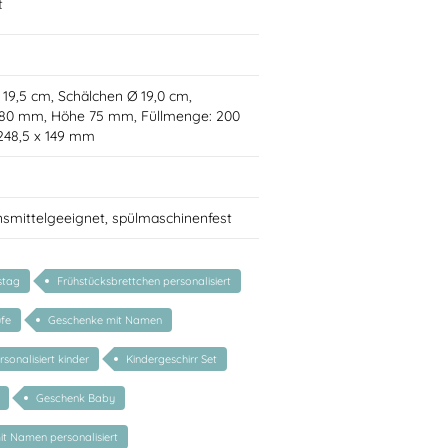
t
Ø 19,5 cm, Schälchen Ø 19,0 cm,
 80 mm, Höhe 75 mm, Füllmenge: 200
 248,5 x 149 mm
nsmittelgeeignet, spülmaschinenfest
stag
Frühstücksbrettchen personalisiert
fe
Geschenke mit Namen
sonalisiert kinder
Kindergeschirr Set
Geschenk Baby
mit Namen personalisiert