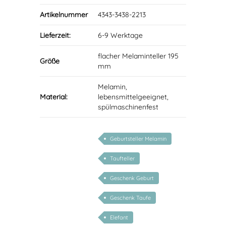
Artikelnummer
4343-3438-2213
Lieferzeit:
6-9 Werktage
flacher Melaminteller 195
Größe
mm
Melamin,
Material:
lebensmittelgeeignet,
spülmaschinenfest
Geburtsteller Melamin
Taufteller
Geschenk Geburt
Geschenk Taufe
Elefant