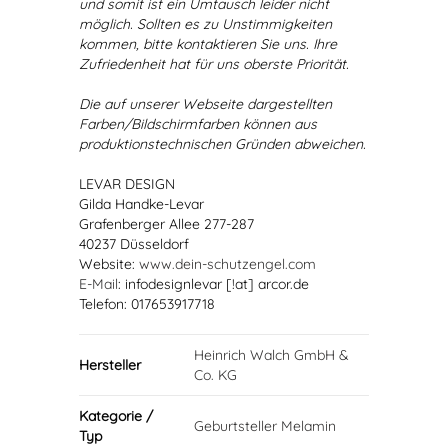
und somit ist ein Umtausch leider nicht
möglich. Sollten es zu Unstimmigkeiten
kommen, bitte kontaktieren Sie uns. Ihre
Zufriedenheit hat für uns oberste Priorität.
Die auf unserer Webseite dargestellten
Farben/Bildschirmfarben können aus
produktionstechnischen Gründen abweichen.
LEVAR DESIGN
Gilda Handke-Levar
Grafenberger Allee 277-287
40237 Düsseldorf
Website:
www.dein-schutzengel.com
E-Mail
: infodesignlevar [!at] arcor.de
Telefon: 017653917718
Heinrich Walch GmbH &
Hersteller
Co. KG
Kategorie /
Geburtsteller Melamin
Typ