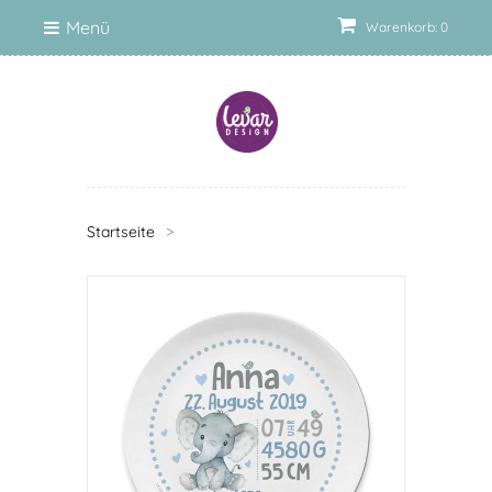
Menü
Warenkorb: 0
Startseite
>