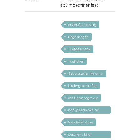
spülmaschinenfest
erster Geburtstag
Regenbogen
Taufgeschenk
Taufteller
Geburtsteller Melamin
Kindergeschirr Set
mit Namensgravur
babygeschenke zur
geburt personalisiert
Geschenk Baby
geschenk kind