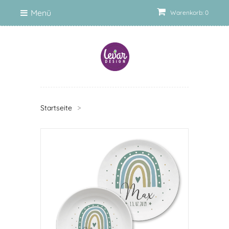
Menü
Warenkorb: 0
Startseite
>