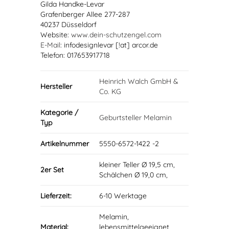
Gilda Handke-Levar
Grafenberger Allee 277-287
40237 Düsseldorf
Website:
www.dein-schutzengel.com
E-Mail
: infodesignlevar [!at] arcor.de
Telefon: 017653917718
Heinrich Walch GmbH &
Hersteller
Co. KG
Kategorie /
Geburtsteller Melamin
Typ
Artikelnummer
5550-6572-1422 -2
kleiner Teller Ø 19,5 cm,
2er Set
Schälchen Ø 19,0 cm,
Lieferzeit:
6-10 Werktage
Melamin,
Material:
lebensmittelgeeignet,