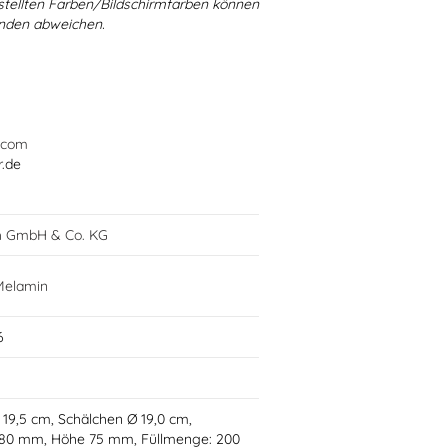
stellten Farben/Bildschirmfarben können
ünden abweichen.
.com
r.de
h GmbH & Co. KG
 Melamin
6
Ø 19,5 cm, Schälchen Ø 19,0 cm,
 80 mm, Höhe 75 mm, Füllmenge: 200