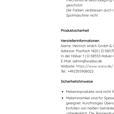
mechanische Beschädigung un
geschützt.
Die Farben verblassen auch 
Spülmaschine nicht.
Produktsicherheit
Herstellerinformationen
Name: Heinrich Walch GmbH & 
Adresse: Postfach 1420 | D-585
In der Hälver 1 | D-58553 Halver
E-Mail: admin@wadoo.de
Website:
https://www.waca.de/
Tel.: +492355908022
Sicherheitshinweise
Melaminprodukte sind nicht f
Melaminartikel sind für Spei
geeignet. Kurzfristiges Übers
Einfüllen von heißen Getränk
unbedenklich. Die Temperatu