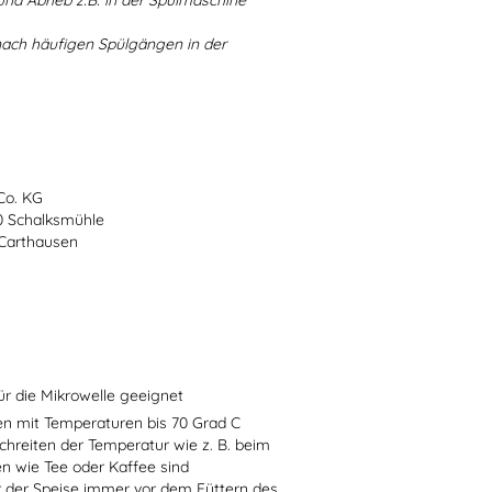
d Abrieb z.B. in der Spülmaschine
nach häufigen Spülgängen in der
Co. KG
70 Schalksmühle
-Carthausen
ür die Mikrowelle geeignet
sen mit Temperaturen bis 70 Grad C
chreiten der Temperatur wie z. B. beim
en wie Tee oder Kaffee sind
r der Speise immer vor dem Füttern des