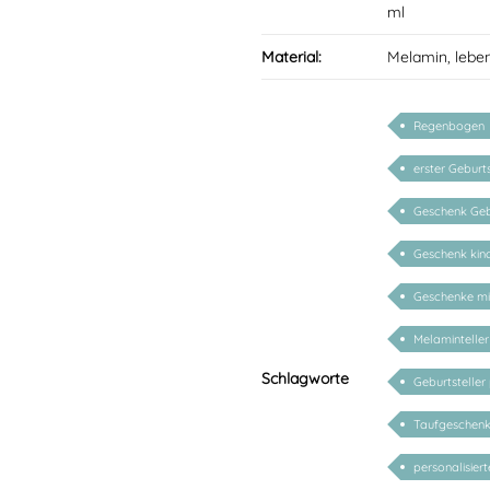
ml
Material:
Melamin, lebe
Regenbogen
erster Geburt
Geschenk Geb
Geschenk kin
Geschenke m
Melaminteller
Schlagworte
Geburtsteller 
Taufgeschenk 
personalisier