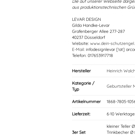
Die auf unserer Webseite darge
aus produktionstechnischen Gr
LEVAR DESIGN
Gilda Handke-Levar
Grafenberger Allee 277-287
40237 Düsseldorf
Website:
www.dein-schutzengel
E-Mail
: infodesignlevar [!at] arco
Telefon: 017653917718
Hersteller
Heinrich Walc
Kategorie /
Geburtsteller
Typ
Artikelnummer
1868-7805-105
Lieferzeit:
6-10 Werktage
kleiner Teller 
3er Set
Trinkbecher Ø