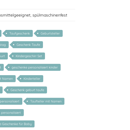
nsmittelgeeignet, spülmaschinenfest
Taufgeschenk
Geburtsteller
stag
Geschenk Taufe
urt
Kindergeschirr Set
d
geschenke personalisiert kinder
it Namen
Kinderteller
Geschenk geburt taufe
personalisiert
Taufteller mit Namen
personalisiert
te Geschenke für Baby