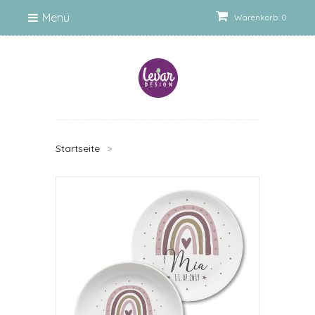
Menü
Warenkorb: 0
Startseite
>