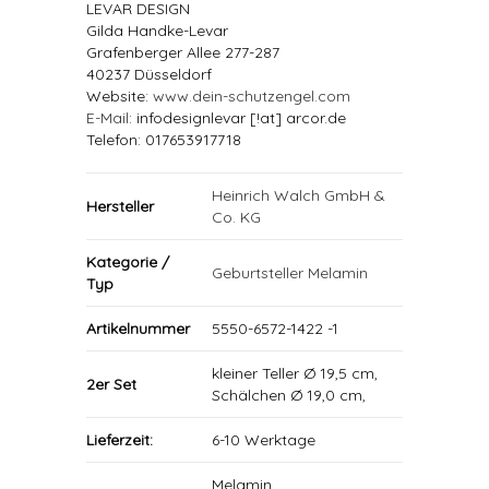
LEVAR DESIGN
Gilda Handke-Levar
Grafenberger Allee 277-287
40237 Düsseldorf
Website:
www.dein-schutzengel.com
E-Mail
: infodesignlevar [!at] arcor.de
Telefon: 017653917718
Heinrich Walch GmbH &
Hersteller
Co. KG
Kategorie /
Geburtsteller Melamin
Typ
Artikelnummer
5550-6572-1422 -1
kleiner Teller Ø 19,5 cm,
2er Set
Schälchen Ø 19,0 cm,
Lieferzeit:
6-10 Werktage
Melamin,