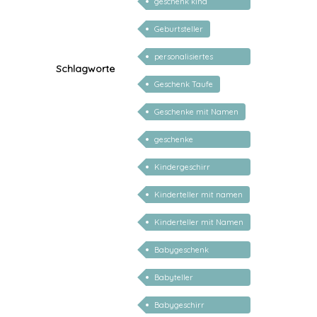
geschenk kind
personalisiert
Geburtsteller
personalisiertes
Schlagworte
Geschenk Baby
Geschenk Taufe
Geschenke mit Namen
geschenke
personalisiert kinder
Kindergeschirr
personalisiert
Kinderteller mit namen
Kinderteller mit Namen
personalisiert
Babygeschenk
personalisiert
Babyteller
personalisiert
Babygeschirr