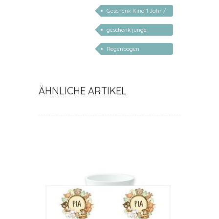
personalisiert
Geschenk Kind 1 Jahr /
2 Jahre / 3 Jahre
geschenk junge
mädchen
Regenbogen
Kinderteller
ÄHNLICHE ARTIKEL