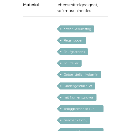
Material:
lebensmittelgeeignet,
spülmaschinenfest
erster Geburtstag
Regenbogen
Taufgeschenk
Taufteller
Geburtsteller Melamin
Kindergeschirr Set
mit Namensgravur
babygeschenke zur
geburt personalisiert
Geschenk Baby