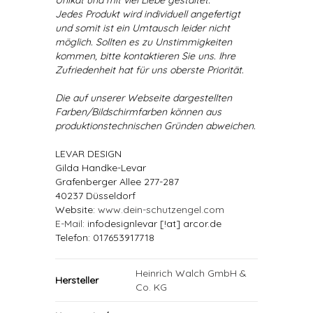
Unikat und mit viel Liebe gestaltet.
Jedes Produkt wird individuell angefertigt
und somit ist ein Umtausch leider nicht
möglich. Sollten es zu Unstimmigkeiten
kommen, bitte kontaktieren Sie uns. Ihre
Zufriedenheit hat für uns oberste Priorität.
Die auf unserer Webseite dargestellten
Farben/Bildschirmfarben können aus
produktionstechnischen Gründen abweichen.
LEVAR DESIGN
Gilda Handke-Levar
Grafenberger Allee 277-287
40237 Düsseldorf
Website:
www.dein-schutzengel.com
E-Mail
: infodesignlevar [!at] arcor.de
Telefon: 017653917718
Heinrich Walch GmbH &
Hersteller
Co. KG