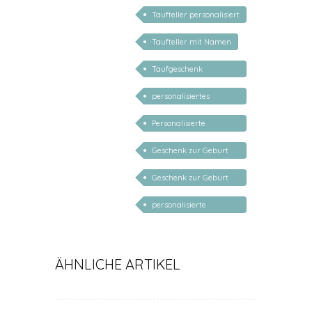
Taufteller personalisiert
Taufteller mit Namen
Taufgeschenk
personalisiert
personalisiertes
Babygeschenk
Personalisierte
Geschenke für Kinder
Geschenk zur Geburt
Junge personalisiert
Geschenk zur Geburt
Mädchen personalisiert
personalisierte
Geschenke für Baby
ÄHNLICHE ARTIKEL