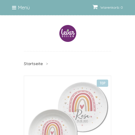
Menü
Warenkorb: 0
Startseite
>
TOP