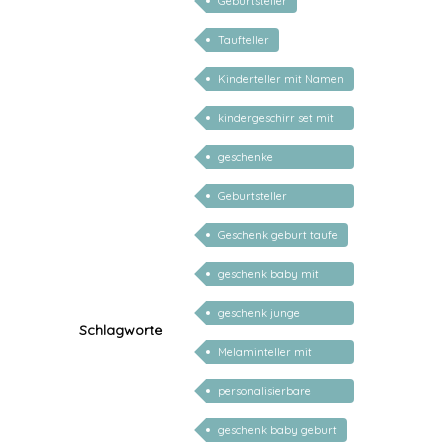
Geburtsteller
Taufteller
Kinderteller mit Namen
personalisiert
kindergeschirr set mit
gravur
geschenke
personalisiert kinder
Geburtsteller
personalisiert
Geschenk geburt taufe
geschenk baby mit
namen
geschenk junge
Schlagworte
mädchen
Melaminteller mit
Namen
personalisierbare
geschenke zur geburt
geschenk baby geburt