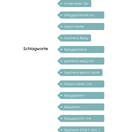
Kinderteller Set
babygeschenke zur
geburt personalisiert
Geburtsteller
personalisiert
Geschenk Baby
Schlagworte
Babygeschenk
personalisiert
geschenk baby mit
namen
Geschenk geburt taufe
Melaminteller mit
Namen
Babygeschirr
personalisiert
Babyteller
personalisiert
Babygeschirr mit
Name
Geschenk Kind 1 Jahr /