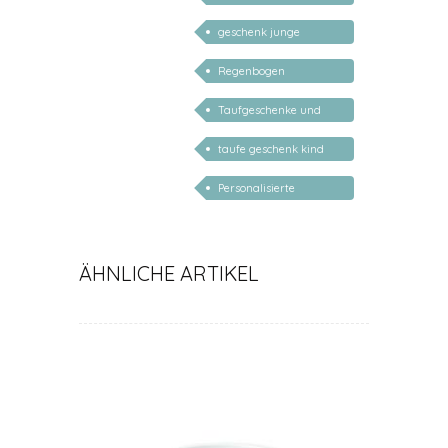
2 Jahre / 3 Jahre
geschenk junge
mädchen
Regenbogen
Kinderteller
Taufgeschenke und
Geschenke zur Geburt
taufe geschenk kind
personalisiert
Personalisierte
Taufgeschenke mit
Namen
ÄHNLICHE ARTIKEL