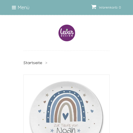
Menü
Warenkorb: 0
Startseite
>