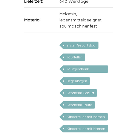
Lieferzeit:
6-10 Werktage
Melamin,
Material:
lebensmittelgeeignet,
spülmaschinenfest
erster Geburtstag
Taufteller
Taufgeschenk
personalisiert
Regenbogen
Geschenk Geburt
Geschenk Taufe
Kinderteller mit namen
Kinderteller mit Namen
personalisiert