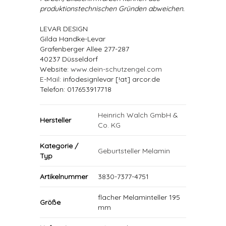
produktionstechnischen Gründen abweichen.
LEVAR DESIGN
Gilda Handke-Levar
Grafenberger Allee 277-287
40237 Düsseldorf
Website:
www.dein-schutzengel.com
E-Mail
: infodesignlevar [!at] arcor.de
Telefon: 017653917718
Heinrich Walch GmbH &
Hersteller
Co. KG
Kategorie /
Geburtsteller Melamin
Typ
Artikelnummer
3830-7377-4751
flacher Melaminteller 195
Größe
mm