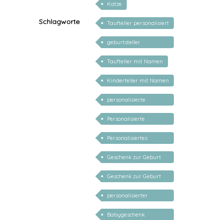
Katze
Schlagworte
Taufteller personalisiert
geburtsteller
personalisiert
Taufteller mit Namen
Kinderteller mit Namen
personalisiert
personalisierte
Geschenke für Baby
Personalisierte
Geschenke für Kinder
Personalisiertes
Geschenk zur Taufe
Geschenk zur Geburt
Mädchen personalisiert
Geschenk zur Geburt
Junge personalisiert
personalisierter
Geburtsteller
Babygeschenk