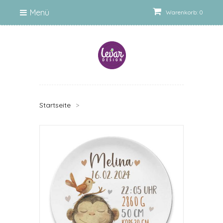
Menü
Warenkorb: 0
Startseite
>