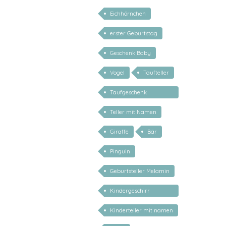
personalisierbar
Eichhörnchen
erster Geburtstag
Geschenk Baby
Vogel
Taufteller
Taufgeschenk
personalisiert
Teller mit Namen
Giraffe
Bär
Pinguin
Geburtsteller Melamin
Kindergeschirr
personalisiert
Kinderteller mit namen