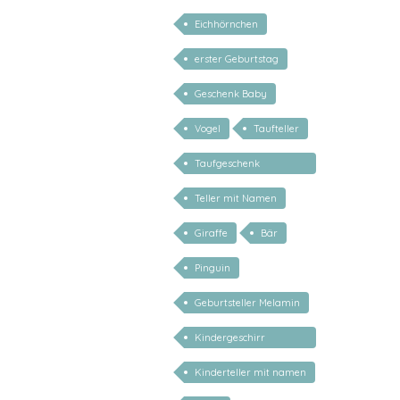
personalisierbar
Eichhörnchen
erster Geburtstag
Geschenk Baby
Vogel
Taufteller
Taufgeschenk
personalisiert
Teller mit Namen
Giraffe
Bär
Pinguin
Geburtsteller Melamin
Kindergeschirr
personalisiert
Kinderteller mit namen