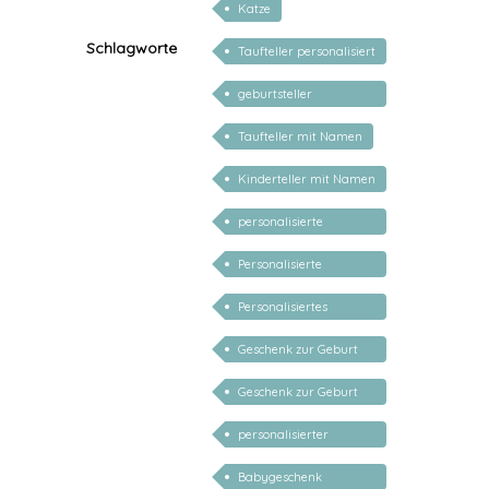
Katze
Schlagworte
Taufteller personalisiert
geburtsteller
personalisiert
Taufteller mit Namen
Kinderteller mit Namen
personalisiert
personalisierte
Geschenke für Baby
Personalisierte
Geschenke für Kinder
Personalisiertes
Geschenk zur Taufe
Geschenk zur Geburt
Mädchen personalisiert
Geschenk zur Geburt
Junge personalisiert
personalisierter
Geburtsteller
Babygeschenk