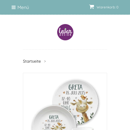
Menü
Warenkorb: 0
Startseite
>