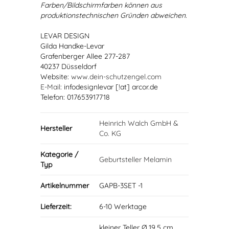
Farben/Bildschirmfarben können aus
produktionstechnischen Gründen abweichen.
LEVAR DESIGN
Gilda Handke-Levar
Grafenberger Allee 277-287
40237 Düsseldorf
Website:
www.dein-schutzengel.com
E-Mail
: infodesignlevar [!at] arcor.de
Telefon: 017653917718
Heinrich Walch GmbH &
Hersteller
Co. KG
Kategorie /
Geburtsteller Melamin
Typ
Artikelnummer
GAPB-3SET -1
Lieferzeit:
6-10 Werktage
kleiner Teller Ø 19,5 cm,