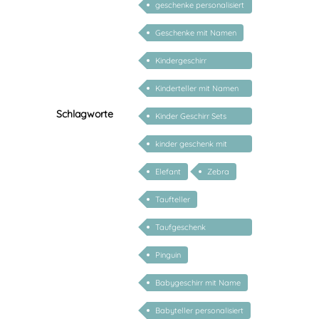
geschenke personalisiert
kinder
Geschenke mit Namen
Kindergeschirr
personalisiert
Kinderteller mit Namen
personalisiert
Schlagworte
Kinder Geschirr Sets
Melamin
kinder geschenk mit
namen
Elefant
Zebra
Taufteller
Taufgeschenk
personalisiert
Pinguin
Babygeschirr mit Name
Babyteller personalisiert