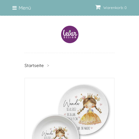
Menü
Warenkorb: 0
Startseite
>