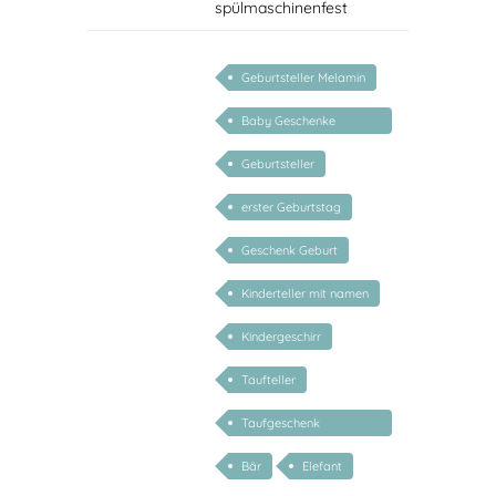
spülmaschinenfest
Geburtsteller Melamin
Baby Geschenke
personalisierbar
Geburtsteller
erster Geburtstag
Geschenk Geburt
Kinderteller mit namen
Kindergeschirr
Taufteller
Taufgeschenk
personalisiert
Bär
Elefant