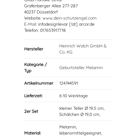
Grafenberger Allee 277-287
40237 Düsseldorf
Website:
www.dein-schutzengel.com
E-Mail
: infodesignlevar [!at] arcor.de
Telefon: 017653917718
Heinrich Walch GmbH &
Hersteller
Co. KG
Kategorie /
Geburtsteller Melamin
Typ
Artikelnummer
124744591
Lieferzeit:
6-10 Werktage
kleiner Teller Ø 19,5 cm,
2er Set
Schälchen Ø 19,0 cm,
Melamin,
Material:
lebensmittelgeeignet,