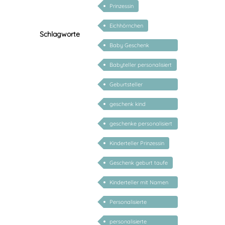
Prinzessin
Eichhörnchen
Schlagworte
Baby Geschenk
personalisiert
Babyteller personalisiert
Geburtsteller
personalisiert
geschenk kind
personalisiert mädchen
geschenke personalisiert
kinder
Kinderteller Prinzessin
Geschenk geburt taufe
Kinderteller mit Namen
personalisiert
Personalisierte
Geschenke für Kinder
personalisierte