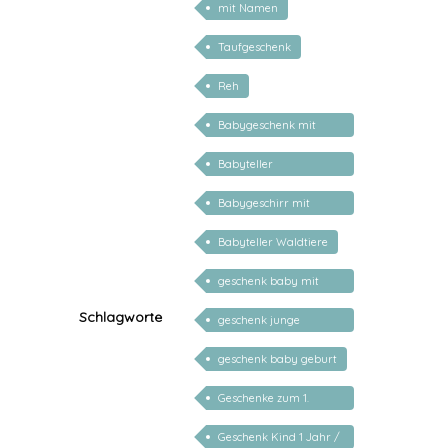
mit Namen
Taufgeschenk
Reh
Babygeschenk mit
Name
Babyteller
personalisiert
Babygeschirr mit
Name
Babyteller Waldtiere
geschenk baby mit
namen
Schlagworte
geschenk junge
mädchen
geschenk baby geburt
Geschenke zum 1.
Geburtstag
Geschenk Kind 1 Jahr /