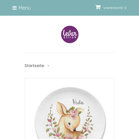
Menü
Warenkorb: 0
Startseite
>