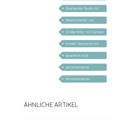
2 Jahre / 3 Jahre
Geschenke Taufe mit
Namen personalisiert
Melaminteller mit
Namen
Kinderteller mit Namen
personalisiert
Kinder Geschenk mit
Namen
geschenk kind
personalisiert
personalisierte
Geschenke für Babys
Personalisierter
Babyteller
ÄHNLICHE ARTIKEL