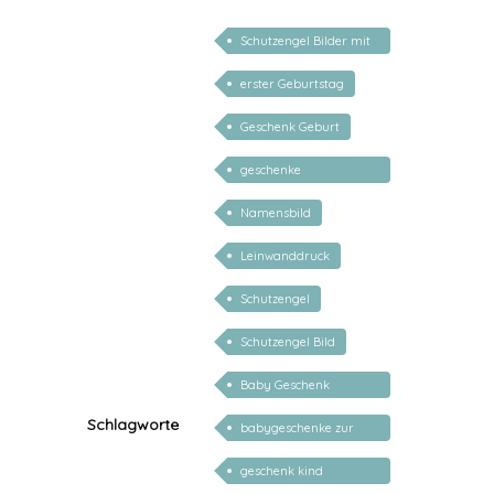
Schutzengel Bilder mit
Gedichten
erster Geburtstag
Geschenk Geburt
geschenke
personalisiert kinder
Namensbild
Leinwanddruck
Schutzengel
Schutzengel Bild
Baby Geschenk
personalisiert
Schlagworte
babygeschenke zur
geburt personalisiert
geschenk kind