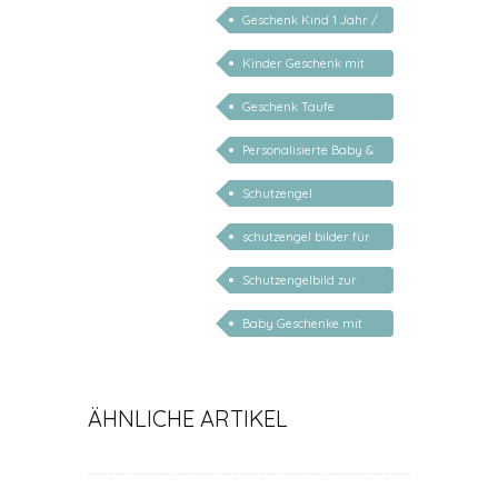
personalisiert mädchen
Geschenk Kind 1 Jahr /
2 Jahre / 3 Jahre
Kinder Geschenk mit
Namen
Geschenk Taufe
personalisiert
Personalisierte Baby &
Kind Geschenke
Schutzengel
Kinderzimmer
schutzengel bilder für
kinder
Schutzengelbild zur
Geburt
Baby Geschenke mit
Namen
ÄHNLICHE ARTIKEL