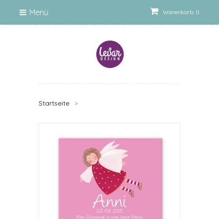
Menü
Warenkorb: 0
Startseite
>