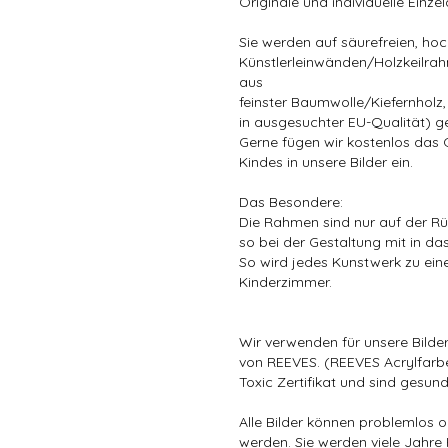
Originale und individuelle Einze
Sie werden auf säurefreien, ho
Künstlerleinwänden/Holzkeilra
aus
feinster Baumwolle/Kiefernholz
in ausgesuchter EU-Qualität) g
Gerne fügen wir kostenlos das
Kindes in unsere Bilder ein.
Das Besondere:
Die Rahmen sind nur auf der Rü
so bei der Gestaltung mit in da
So wird jedes Kunstwerk zu ein
Kinderzimmer.
Wir verwenden für unsere Bilde
von REEVES. (REEVES Acrylfarb
Toxic Zertifikat und sind gesund
Alle Bilder können problemlos
werden. Sie werden viele Jahre