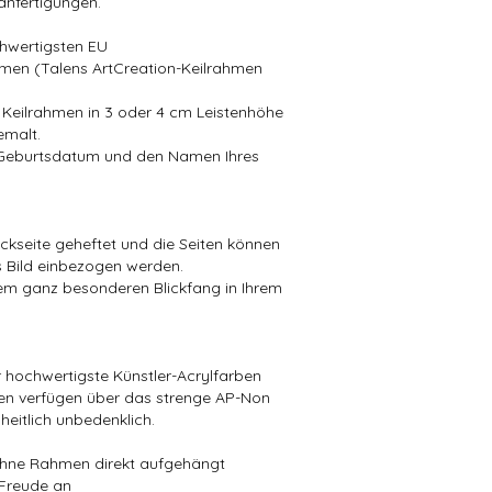
lanfertigungen.
chwertigsten EU
hmen (Talens ArtCreation-Keilrahmen
, Keilrahmen in 3 oder 4 cm Leistenhöhe
emalt.
 Geburtsdatum und den Namen Ihres
ckseite geheftet und die Seiten können
s Bild einbezogen werden.
em ganz besonderen Blickfang in Ihrem
r hochwertigste Künstler-Acrylfarben
en verfügen über das strenge AP-Non
heitlich unbedenklich.
 ohne Rahmen direkt aufgehängt
 Freude an