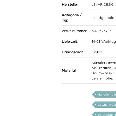
Hersteller
LEVAR DESIG
Kategorie /
Handgemalte S
Typ
Artikelnummer
30794737 -4
Lieferzeit:
14-21 Werkta
Handgemalt
Unikat
Künstlerleinw
ArtCreation-Ke
Material:
Baumwolle/Kie
Leistenhöhe.
Handgemalte 
Geschenk Ge
Schutzengel B