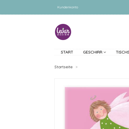
Kundenkonto
START
GESCHIRR
TISCH
Startseite
>