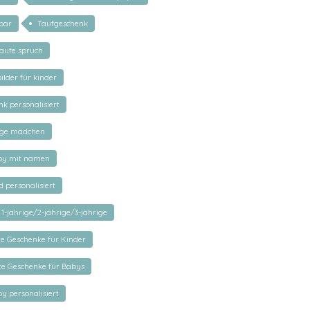
rbar
Taufgeschenk
taufe spruch
ilder für kinder
k personalisiert
nge mädchen
by mit namen
 personalisiert
1-jährige/2-jährige/3-jährige
rte Geschenke für Kinder
rte Geschenke für Babys
y personalisiert