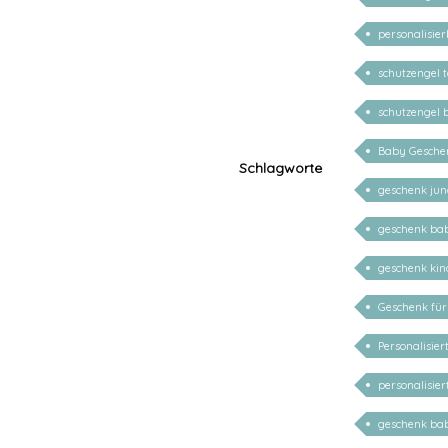
personalisie
schutzengel 
schutzengel b
Baby Geschen
Schlagworte
geschenk ju
geschenk ba
geschenk kind
Geschenk für 
Personalisie
personalisie
geschenk bab