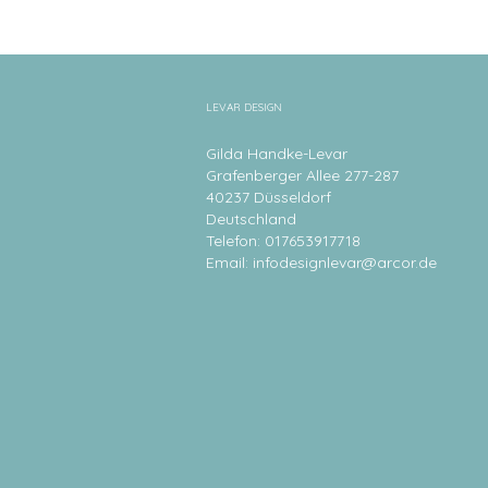
LEVAR DESIGN
Gilda Handke-Levar
Grafenberger Allee 277-287
40237 Düsseldorf
Deutschland
Telefon: 017653917718
Email:
infodesignlevar@arcor.de