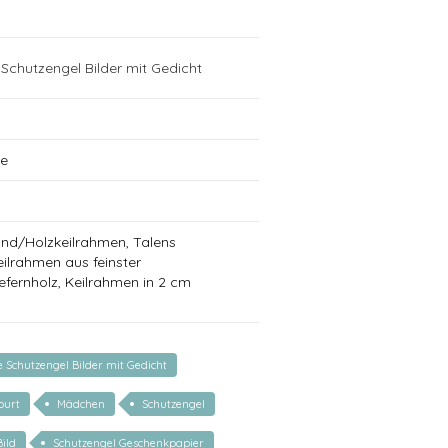
N
chutzengel Bilder mit Gedicht
ge
and/Holzkeilrahmen, Talens
ilrahmen aus feinster
fernholz, Keilrahmen in 2 cm
Schutzengel Bilder mit Gedicht
burt
Mädchen
Schutzengel
ild
Schutzengel Geschenkpapier