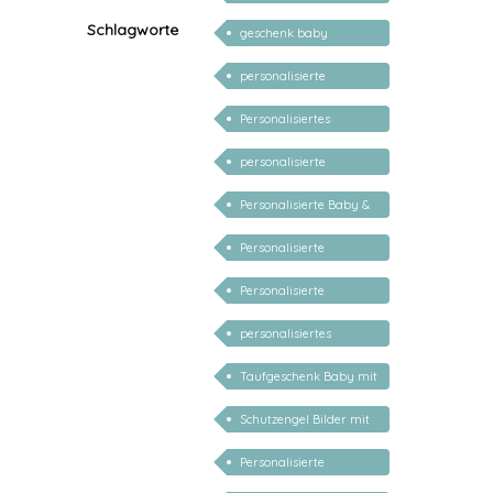
Geburt
Schlagworte
geschenk baby
personalisiert
personalisierte
Geschenke für Babys
Personalisiertes
Geschenk zur Taufe
personalisierte
Geschenke zur Geburt
Personalisierte Baby &
Taufe
Kind Geschenke
Personalisierte
Geschenke für Kinder
Personalisierte
Geschenke für Kinder 1
personalisiertes
Jahr
Schutzengelbild
Taufgeschenk Baby mit
Namen
Schutzengel Bilder mit
Gedichten
Personalisierte
Schutzengel zur Taufe