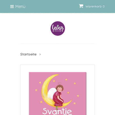
Menü
Warenkorb: 0
Startseite
>