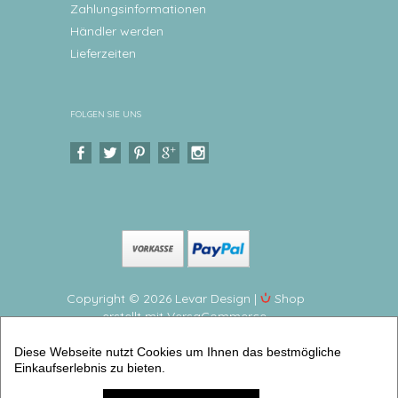
Zahlungsinformationen
Händler werden
Lieferzeiten
FOLGEN SIE UNS
Copyright © 2026 Levar Design |
Shop
erstellt mit VersaCommerce.
Dein Schutzengel Ida, Gute Nacht Personalisiertes
Diese Webseite nutzt Cookies um Ihnen das bestmögliche
Geschenk zur Geburt oder Taufe für Mädchen
Einkaufserlebnis zu bieten.
(Schutzengel Bilder mit Gedichten) | Artikelnummer:
10725382 -3