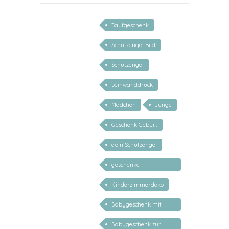
Taufgeschenk
Schutzengel Bild
Schutzengel
Leinwanddruck
Mädchen
Junge
Geschenk Geburt
dein Schutzengel
geschenke
personalisiert kinder
Kinderzimmerdeko
Babygeschenk mit
Name
Babygeschenk zur