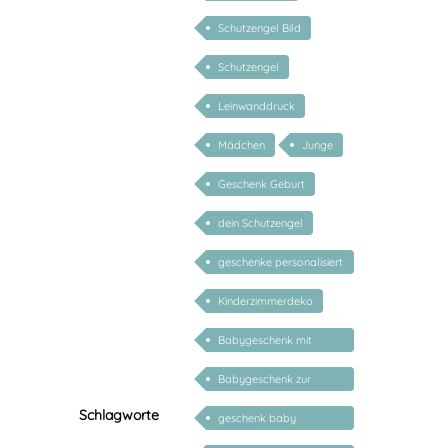
Schutzengel Bild
Schutzengel
Leinwanddruck
Mädchen
Junge
Geschenk Geburt
dein Schutzengel
geschenke personalisiert
kinder
Kinderzimmerdeko
Babygeschenk mit
Name
Babygeschenk zur
Geburt
Schlagworte
geschenk baby
personalisiert