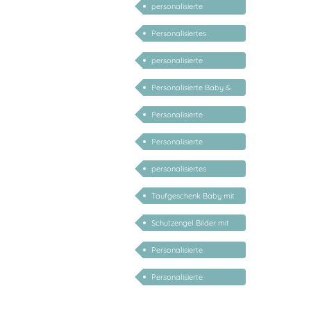
personalisierte
Geschenke für Babys
Personalisiertes
Geschenk zur Taufe
personalisierte
Geschenke zur Geburt
Personalisierte Baby &
Taufe
Kind Geschenke
Personalisierte
Geschenke für Kinder
Personalisierte
Geschenke für Kinder 1
personalisiertes
Jahr
Schutzengelbild
Taufgeschenk Baby mit
Namen
Schutzengel Bilder mit
Gedichten
Personalisierte
Schutzengel zur Taufe
Personalisierte
für Junge
Schutzengel zur Geburt
für Mädchen