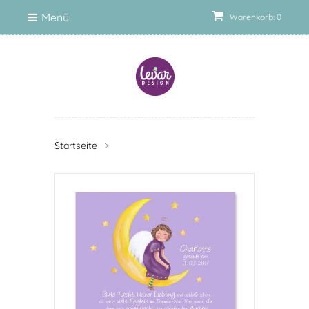
Menü
Warenkorb: 0
Startseite
>