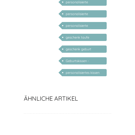
personalisierte
Geschenke Kind 1 Jahr
personalisierte
Geschenke Kind 2 Jahr
personalisierte
Geschenke Kind 3 Jahr
geschenk taufe
personalisiert
geschenk geburt
personalisiert
Geburtskissen -
Babykissen mit Name
personalisiertes kissen
mit namen
ÄHNLICHE ARTIKEL