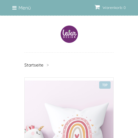
Menü
Warenkorb: 0
Startseite
>
TOP