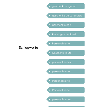
namen
geschenk zur geburt
mädchen
geschenke personalisiert
kinder
geschenk junge
mädchen
kinder geschenk mit
namen
Personalisierte
Schlagworte
Babygeschenke
Geschenk Taufe
personalisiert
personalisiertes
Taufgeschenk
personalisierte
Geschenke für Baby
Personalisierte
Geschenke für Kinder
Personalisierte
Geschenke Geburt Taufe
personalisiertes
Babygeschenk Junge