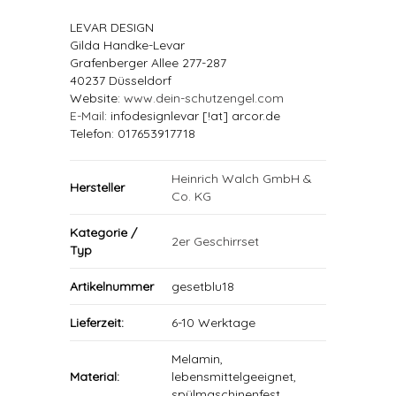
LEVAR DESIGN
Gilda Handke-Levar
Grafenberger Allee 277-287
40237 Düsseldorf
Website:
www.dein-schutzengel.com
E-Mail
: infodesignlevar [!at] arcor.de
Telefon: 017653917718
Heinrich Walch GmbH &
Hersteller
Co. KG
Kategorie /
2er Geschirrset
Typ
Artikelnummer
gesetblu18
Lieferzeit:
6-10 Werktage
Melamin,
Material:
lebensmittelgeeignet,
spülmaschinenfest