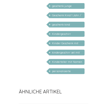
personalisiert
geschenk junge
mädchen
Geschenk Kind 1 Jahr /
2 Jahre / 3 Jahre
geschenk kind
personalisiert
Kindergeschirr
personalisiert
Kinder Geschenk mit
Namen
kindergeschirr set mit
gravur
Kinderteller mit Namen
personalisiert
personalisierte
Geschenke zur Geburt
Taufe
ÄHNLICHE ARTIKEL