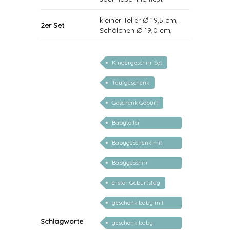
kleiner Teller Ø 19,5 cm,
2er Set
Schälchen Ø 19,0 cm,
Kindergeschirr Set
Taufgeschenk
Geschenk Geburt
Babyteller
personalisiert
Babygeschenk mit
Name
Babygeschirr
personalisiert
erster Geburtstag
geschenk baby mit
namen
Schlagworte
geschenk baby