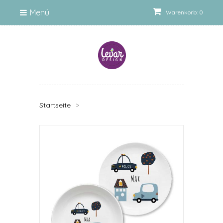
Menü
Warenkorb: 0
Startseite
>