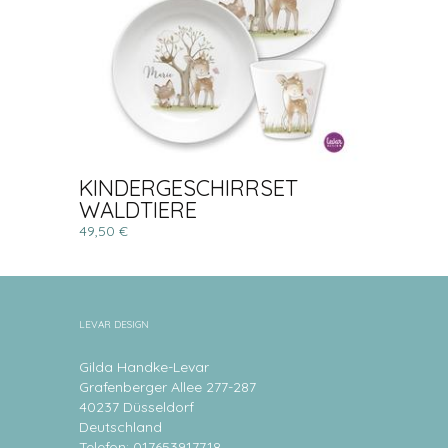
KINDERGESCHIRRSET
WALDTIERE
49,50 €
LEVAR DESIGN
Gilda Handke-Levar
Grafenberger Allee 277-287
40237 Düsseldorf
Deutschland
Telefon: 017653917718