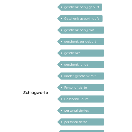
geschenk baby geburt
Geschenk geburt taufe
geschenk baby mit
namen
geschenk zur geburt
mädchen
geschenke
personalisiert kinder
geschenk junge
mädchen
kinder geschenk mit
namen
Personalisierte
Schlagworte
Babygeschenke
Geschenk Taufe
personalisiert
personalisiertes
Taufgeschenk
personalisierte
Geschenke für Baby