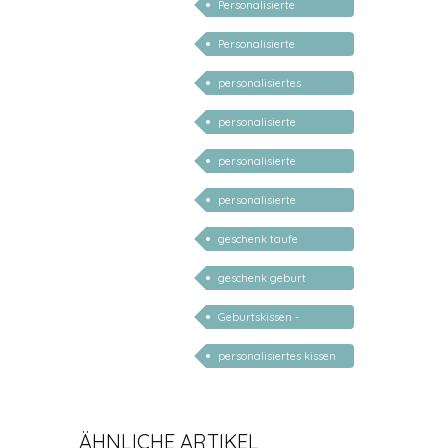
Personalisierte
Geschenke für Kinder
Personalisierte
Geschenke Geburt
personalisiertes
Taufe
Babygeschenk Junge
personalisierte
Geschenke Kind 1 Jahr
personalisierte
Geschenke Kind 2 Jahr
personalisierte
Geschenke Kind 3 Jahr
geschenk taufe
personalisiert
geschenk geburt
personalisiert
Geburtskissen -
Babykissen mit Name
personalisiertes kissen
mit namen
ÄHNLICHE ARTIKEL