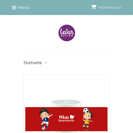
Menü
Warenkorb: 0
Startseite
>