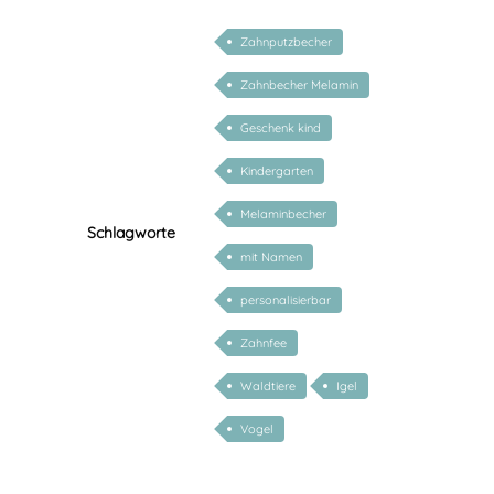
Zahnputzbecher
Zahnbecher Melamin
Geschenk kind
Kindergarten
Melaminbecher
Schlagworte
mit Namen
personalisierbar
Zahnfee
Waldtiere
Igel
Vogel