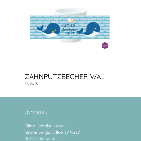
ZAHNPUTZBECHER WAL
17,00 €
LEVAR DESIGN
Gilda Handke-Levar
Grafenberger Allee 277-287
40237 Düsseldorf