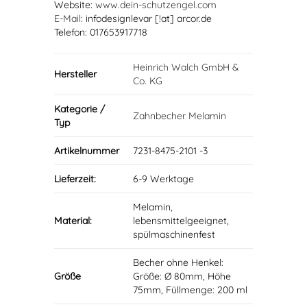
Website:
www.dein-schutzengel.com
E-Mail
: infodesignlevar [!at] arcor.de
Telefon: 017653917718
Heinrich Walch GmbH &
Hersteller
Co. KG
Kategorie /
Zahnbecher Melamin
Typ
Artikelnummer
7231-8475-2101 -3
Lieferzeit:
6-9 Werktage
Melamin,
Material:
lebensmittelgeeignet,
spülmaschinenfest
Becher ohne Henkel:
Größe
Größe: Ø 80mm, Höhe
75mm, Füllmenge: 200 ml