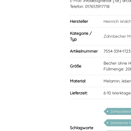
E-Mail
: infodesignlevar [!at] arco
Telefon: 017653917718
Hersteller
Heinrich Walc
Kategorie /
Zahnbecher M
Typ
Artikelnummer
7554-3314-1723
Becher ohne 
Größe
Füllmenge: 20
Material:
Melamin, lebe
Lieferzeit:
6-10 Werktage
Zahnputzbec
Zahnbecher 
Schlagworte