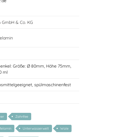
r.de
h GmbH & Co. KG
elamin
Henkel: Größe: Ø 80mm, Höhe 75mm,
0 ml
nsmittelgeeignet, spülmaschinenfest
her
Zahnfee
Melamin
Unterwasserwelt
Wale