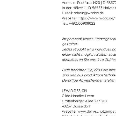
Adresse: Postfach 1420 | D-585
In der Hälver 1 | D-58553 Halver
E-Mail: admin@wadoo.de
Website:
https://www.waca.de/
Tel.: +492355908022
Ihr personalisiertes Kindergeschir
gestaltet.
Jedes Produkt wird individuell a
leider nicht möglich. Sollten es
kontaktieren Sie uns. Ihre Zufried
Bitte beachten Sie, dass die hie
sind und aus produktionstechni
Derartige Abweichungen stellen
LEVAR DESIGN
Gilda Handke-Levar
Grafenberger Allee 277-287
40237 Düsseldorf
Website:
www.dein-schutzengel