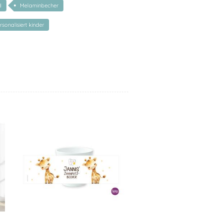
d
Melaminbecher
sonalisiert kinder