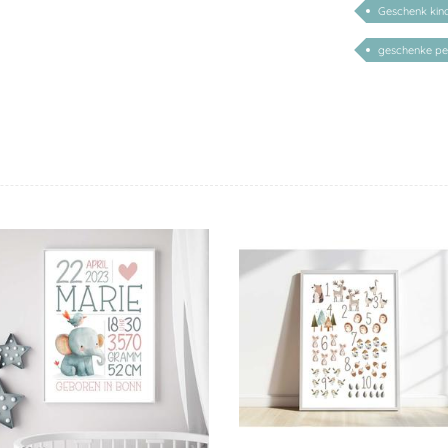
Geschenk kin
geschenke per