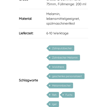
75mm, Füllmenge: 200 ml
Melamin,
Material:
lebensmittelgeeignet,
spülmaschinenfest
Lieferzeit:
6-10 Werktage
Zahnputzbecher
Zahnbecher Melamin
Waldtiere
geschenke personalisiert
Schlagworte
kinder
Melaminbecher
Reh
Fuchs
Igel