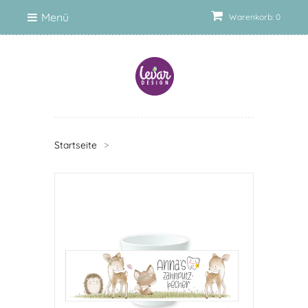
Menü
Warenkorb: 0
Startseite
>