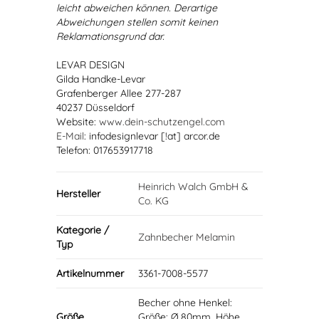
leicht abweichen können. Derartige
Abweichungen stellen somit keinen
Reklamationsgrund dar.
LEVAR DESIGN
Gilda Handke-Levar
Grafenberger Allee 277-287
40237 Düsseldorf
Website:
www.dein-schutzengel.com
E-Mail
: infodesignlevar [!at] arcor.de
Telefon: 017653917718
Heinrich Walch GmbH &
Hersteller
Co. KG
Kategorie /
Zahnbecher Melamin
Typ
Artikelnummer
3361-7008-5577
Becher ohne Henkel:
Größe
Größe: Ø 80mm, Höhe