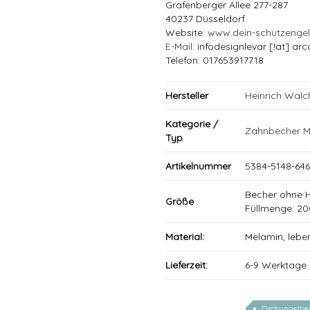
Grafenberger Allee 277-287
40237 Düsseldorf
Website:
www.dein-schutzenge
E-Mail
: infodesignlevar [!at] arc
Telefon: 017653917718
Hersteller
Heinrich Wal
Kategorie /
Zahnbecher M
Typ
Artikelnummer
5384-5148-646
Becher ohne 
Größe
Füllmenge: 20
Material:
Melamin, lebe
Lieferzeit:
6-9 Werktage
Dschungeltie