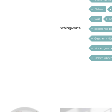
Elefant
Wal
G
Schlagworte
geschenke pe
Geschenk Mä
kinder gesc
Melaminbech