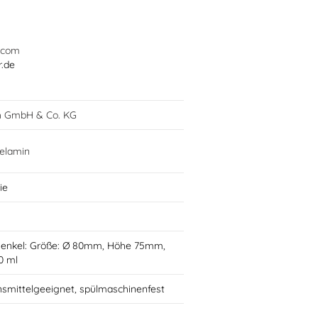
.com
r.de
h GmbH & Co. KG
elamin
ie
Henkel: Größe: Ø 80mm, Höhe 75mm,
0 ml
nsmittelgeeignet, spülmaschinenfest