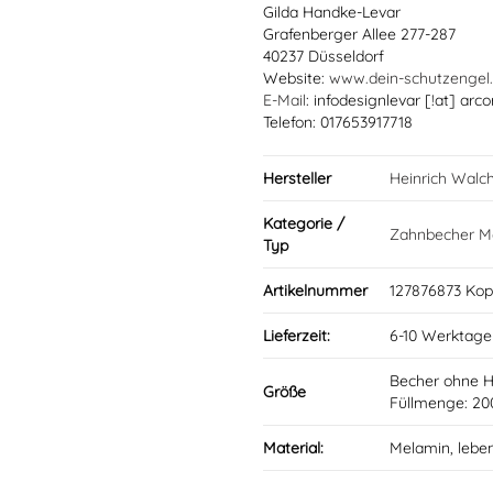
Gilda Handke-Levar
Grafenberger Allee 277-287
40237 Düsseldorf
Website:
www.dein-schutzengel
E-Mail
: infodesignlevar [!at] arco
Telefon: 017653917718
Hersteller
Heinrich Walc
Kategorie /
Zahnbecher M
Typ
Artikelnummer
127876873 Kop
Lieferzeit:
6-10 Werktage
Becher ohne 
Größe
Füllmenge: 20
Material:
Melamin, lebe