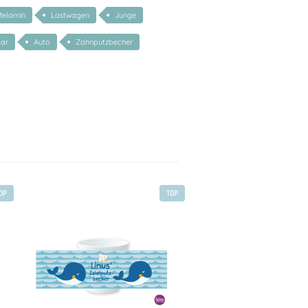
Melamin
Lastwagen
Junge
bar
Auto
Zahnputzbecher
OP
TOP