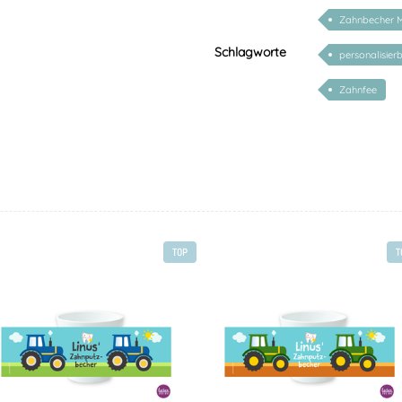
Zahnbecher 
Schlagworte
personalisier
Zahnfee
TOP
T