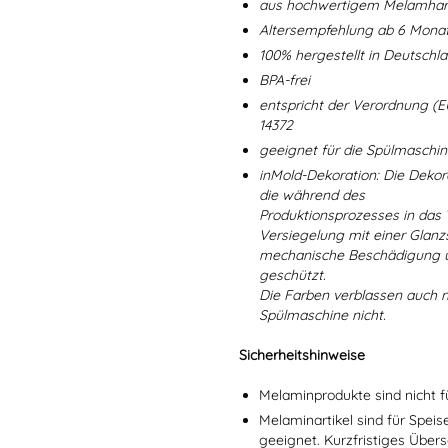
aus hochwertigem Melamharz
Altersempfehlung ab 6 Mona
100% hergestellt in Deutschl
BPA-frei
entspricht der Verordnung (E
14372
geeignet für die Spülmaschi
inMold-Dekoration: Die Dekorat
die während des
Produktionsprozesses in das
Versiegelung mit einer Glanzs
mechanische Beschädigung un
geschützt.
Die Farben verblassen auch 
Spülmaschine nicht.
Sicherheitshinweise
Melaminprodukte sind nicht f
Melaminartikel sind für Spei
geeignet. Kurzfristiges Übers