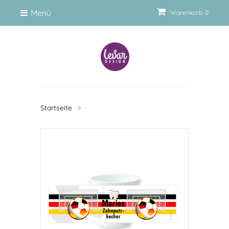
Menü
Warenkorb: 0
Startseite
>