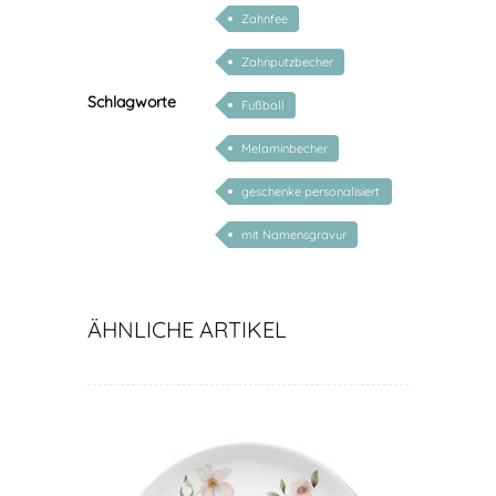
Zahnfee
Zahnputzbecher
Schlagworte
Fußball
Melaminbecher
geschenke personalisiert
kinder
mit Namensgravur
ÄHNLICHE ARTIKEL