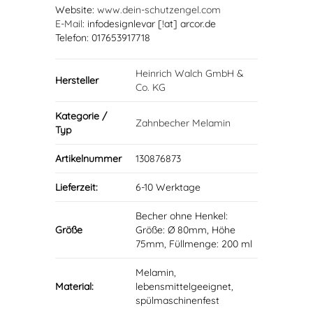
Website:
www.dein-schutzengel.com
E-Mail
: infodesignlevar [!at] arcor.de
Telefon: 017653917718
Heinrich Walch GmbH &
Hersteller
Co. KG
Kategorie /
Zahnbecher Melamin
Typ
Artikelnummer
130876873
Lieferzeit:
6-10 Werktage
Becher ohne Henkel:
Größe
Größe: Ø 80mm, Höhe
75mm, Füllmenge: 200 ml
Melamin,
Material:
lebensmittelgeeignet,
spülmaschinenfest