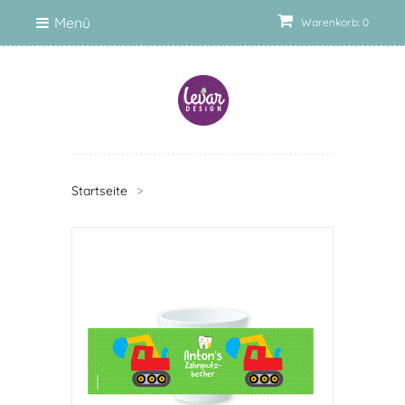
Menü
Warenkorb: 0
Startseite
>