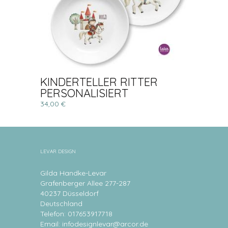
KINDERTELLER RITTER
PERSONALISIERT
34,00 €
LEVAR DESIGN
Gilda Handke-Levar
Grafenberger Allee 277-287
40237 Düsseldorf
Deutschland
Telefon: 017653917718
Email:
infodesignlevar@arcor.de