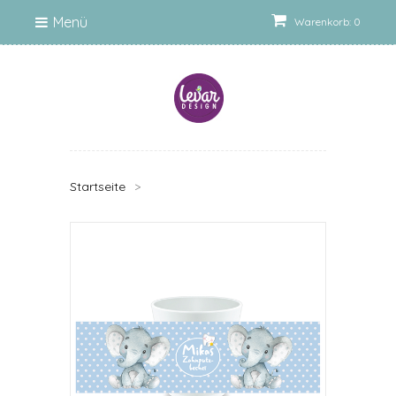
Menü
Warenkorb: 0
Startseite
>