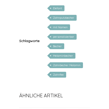
Elefant
Zahnputzbecher
mit Namen
personalisierbar
Schlagworte
Becher
Melaminbecher
Zahnbecher Melamin
Zahnfee
ÄHNLICHE ARTIKEL