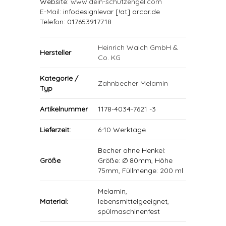
Website:
www.dein-schutzengel.com
E-Mail
: infodesignlevar [!at] arcor.de
Telefon: 017653917718
Heinrich Walch GmbH &
Hersteller
Co. KG
Kategorie /
Zahnbecher Melamin
Typ
Artikelnummer
1178-4034-7621 -3
Lieferzeit:
6-10 Werktage
Becher ohne Henkel:
Größe
Größe: Ø 80mm, Höhe
75mm, Füllmenge: 200 ml
Melamin,
Material:
lebensmittelgeeignet,
spülmaschinenfest