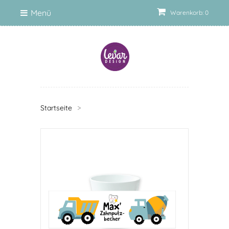
Menü
Warenkorb: 0
Startseite
>