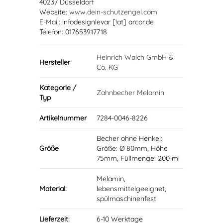
40237 Düsseldorf
Website:
www.dein-schutzengel.com
E-Mail
: infodesignlevar [!at] arcor.de
Telefon: 017653917718
Heinrich Walch GmbH &
Hersteller
Co. KG
Kategorie /
Zahnbecher Melamin
Typ
Artikelnummer
7284-0046-8226
Becher ohne Henkel:
Größe
Größe: Ø 80mm, Höhe
75mm, Füllmenge: 200 ml
Melamin,
Material:
lebensmittelgeeignet,
spülmaschinenfest
Lieferzeit:
6-10 Werktage