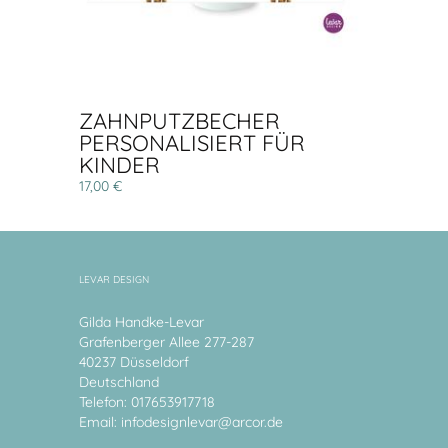
ZAHNPUTZBECHER
PERSONALISIERT FÜR
KINDER
17,00 €
LEVAR DESIGN
Gilda Handke-Levar
Grafenberger Allee 277-287
40237 Düsseldorf
Deutschland
Telefon: 017653917718
Email:
infodesignlevar@arcor.de