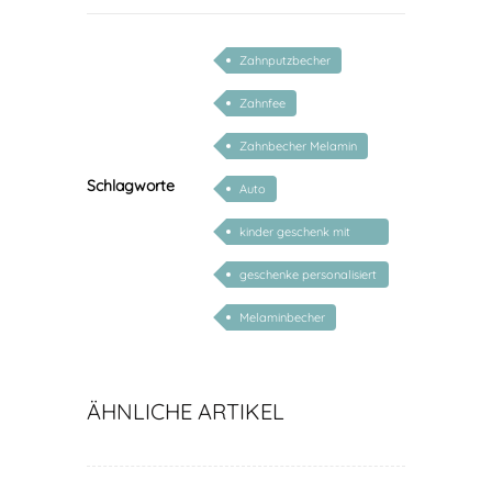
Zahnputzbecher
Zahnfee
Zahnbecher Melamin
Schlagworte
Auto
kinder geschenk mit
namen
geschenke personalisiert
kinder
Melaminbecher
ÄHNLICHE ARTIKEL