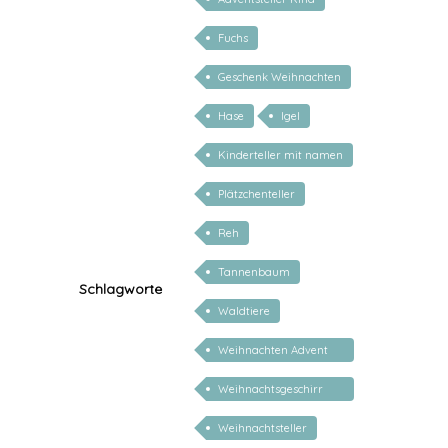
Fuchs
Geschenk Weihnachten
Hase
Igel
Kinderteller mit namen
Plätzchenteller
Reh
Tannenbaum
Schlagworte
Waldtiere
Weihnachten Advent
Nikolaus
Weihnachtsgeschirr
Kinder
Weihnachtsteller