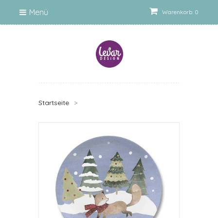
Menü
Warenkorb: 0
Startseite
>