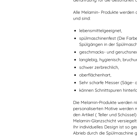
Gefährdung für die Gesundheit 
Alle Melamin- Produkte werden a
und sind:
lebensmittelgeeignet,
spülmaschinenfest (Die Farb
Spülgängen in der Spülmaschi
geschmacks- und geruchsneu
langlebig, hygienisch, bruchu
schwer zerbrechlich,
oberflächenhart,
Sehr scharfe Messer (Säge- 
können Schnittspuren hinterl
Die Melamin-Produkte werden nic
personaliserten Motive werden mi
den Artikel ( Teller und Schüsse
Melamin-Glanzschicht versiegelt
Ihr individuelles Design ist so
Abrieb durch die Spülmaschine g