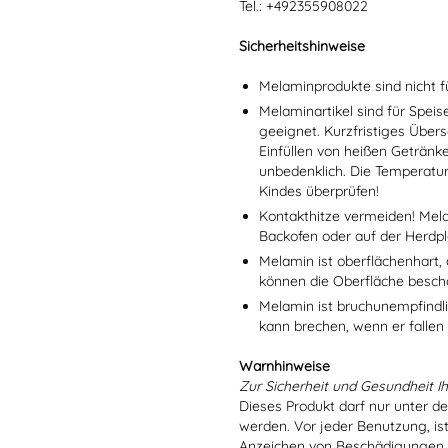
Tel.: +492355908022
Sicherheitshinweise
Melaminprodukte sind nicht f
Melaminartikel sind für Spei
geeignet. Kurzfristiges Übers
Einfüllen von heißen Getränk
unbedenklich. Die Temperatu
Kindes überprüfen!
Kontakthitze vermeiden! Mel
Backofen oder auf der Herdpl
Melamin ist oberflächenhart, 
können die Oberfläche besch
Melamin ist bruchunempfindlic
kann brechen, wenn er fallen
Warnhinweise
Zur Sicherheit und Gesundheit Ih
Dieses Produkt darf nur unter d
werden. Vor jeder Benutzung, is
Anzeichen von Beschädigungen o