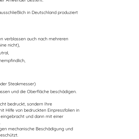
der Anwender besteht.
usschließlich in Deutschland produziert
en verblassen auch nach mehreren
ne nicht),
tral,
nempfindlich,
oder Steakmesser)
assen und die Oberfläche beschädigen.
ht bedruckt, sondern Ihre
t Hilfe von bedruckten Einpressfolien in
l) eingebracht und dann mit einer
.
 gegen mechanische Beschädigung und
eschützt.