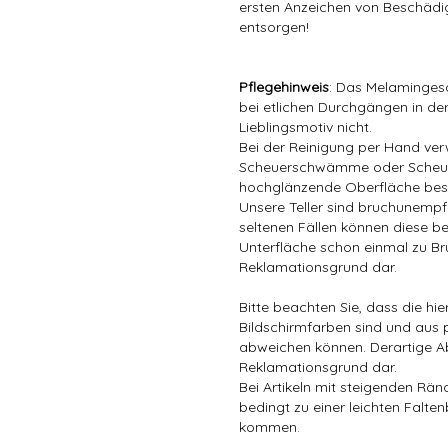
ersten Anzeichen von Beschädig
entsorgen!
Pflegehinweis
: Das Melamingesc
bei etlichen Durchgängen in der
Lieblingsmotiv nicht.
Bei der Reinigung per Hand ver
Scheuerschwämme oder Scheuer
hochglänzende Oberfläche bes
Unsere Teller sind bruchunempfin
seltenen Fällen können diese be
Unterfläche schon einmal zu Bru
Reklamationsgrund dar.
Bitte beachten Sie, dass die hi
Bildschirmfarben sind und aus 
abweichen können. Derartige A
Reklamationsgrund dar.
Bei Artikeln mit steigenden Rä
bedingt zu einer leichten Falten
kommen.