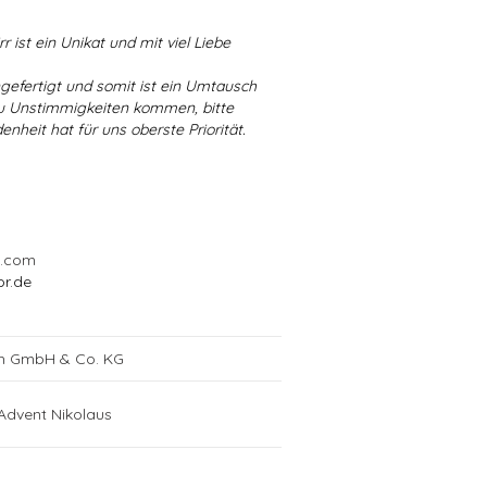
r ist ein Unikat und mit viel Liebe
ngefertigt und somit ist ein Umtausch
 zu Unstimmigkeiten kommen, bitte
enheit hat für uns oberste Priorität.
l.com
or.de
ch GmbH & Co. KG
Advent Nikolaus