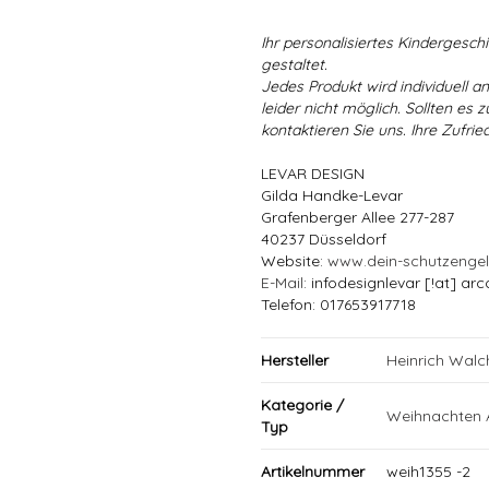
Ihr personalisiertes Kindergeschir
gestaltet.
Jedes Produkt wird individuell a
leider nicht möglich. Sollten es
kontaktieren Sie uns. Ihre Zufried
LEVAR DESIGN
Gilda Handke-Levar
Grafenberger Allee 277-287
40237 Düsseldorf
Website:
www.dein-schutzenge
E-Mail
: infodesignlevar [!at] arc
Telefon: 017653917718
Hersteller
Heinrich Wal
Kategorie /
Weihnachten 
Typ
Artikelnummer
weih1355 -2