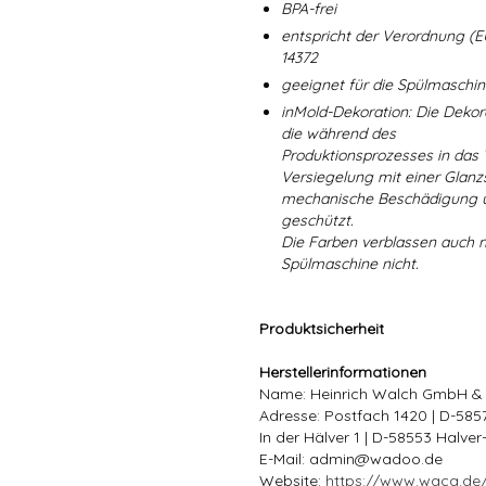
BPA-frei
entspricht der Verordnung (E
14372
geeignet für die Spülmaschi
inMold-Dekoration: Die Dekorat
die während des
Produktionsprozesses in das
Versiegelung mit einer Glanzs
mechanische Beschädigung un
geschützt.
Die Farben verblassen auch 
Spülmaschine nicht.
Produktsicherheit
Herstellerinformationen
Name: Heinrich Walch GmbH &
Adresse: Postfach 1420 | D-58
In der Hälver 1 | D-58553 Halve
E-Mail: admin@wadoo.de
Website:
https://www.waca.de