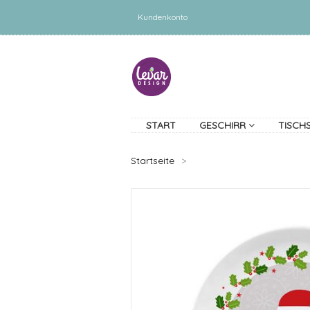
Kundenkonto
START
GESCHIRR
TISCH
Startseite
>