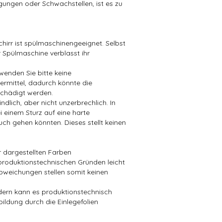
ungen oder Schwachstellen, ist es zu
hirr ist spülmaschinengeeignet. Selbst
 Spülmaschine verblasst ihr
wenden Sie bitte keine
mittel, dadurch könnte die
chädigt werden.
dlich, aber nicht unzerbrechlich. In
i einem Sturz auf eine harte
ch gehen könnten. Dieses stellt keinen
er dargestellten Farben
produktionstechnischen Gründen leicht
bweichungen stellen somit keinen
ndern kann es produktionstechnisch
bildung durch die Einlegefolien