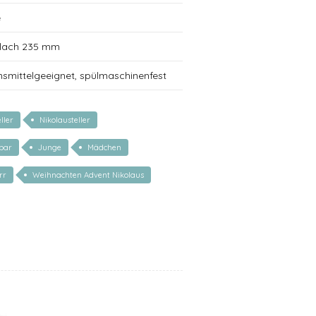
e
 flach 235 mm
nsmittelgeeignet, spülmaschinenfest
ller
Nikolausteller
rbar
Junge
Mädchen
rr
Weihnachten Advent Nikolaus