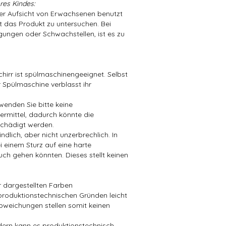
res Kindes:
der Aufsicht von Erwachsenen benutzt
t das Produkt zu untersuchen. Bei
ungen oder Schwachstellen, ist es zu
hirr ist spülmaschinengeeignet. Selbst
 Spülmaschine verblasst ihr
wenden Sie bitte keine
mittel, dadurch könnte die
chädigt werden.
dlich, aber nicht unzerbrechlich. In
i einem Sturz auf eine harte
ch gehen könnten. Dieses stellt keinen
er dargestellten Farben
produktionstechnischen Gründen leicht
bweichungen stellen somit keinen
ndern kann es produktionstechnisch