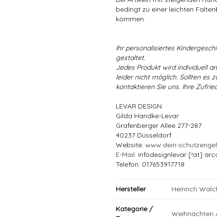
bedingt zu einer leichten Falten
kommen.
Ihr personalisiertes Kindergeschir
gestaltet.
Jedes Produkt wird individuell a
leider nicht möglich. Sollten es
kontaktieren Sie uns. Ihre Zufried
LEVAR DESIGN
Gilda Handke-Levar
Grafenberger Allee 277-287
40237 Düsseldorf
Website:
www.dein-schutzenge
E-Mail
: infodesignlevar [!at] arc
Telefon: 017653917718
Hersteller
Heinrich Wal
Kategorie /
Weihnachten 