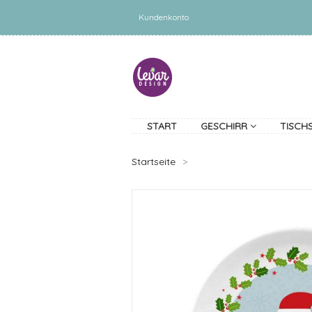
Kundenkonto
START
GESCHIRR
TISCH
Startseite
>