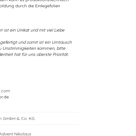
bildung durch die Einlegefolien
r ist ein Unikat und mit viel Liebe
ngefertigt und somit ist ein Umtausch
 zu Unstimmigkeiten kommen, bitte
enheit hat für uns oberste Priorität.
l.com
or.de
ch GmbH & Co. KG
Advent Nikolaus