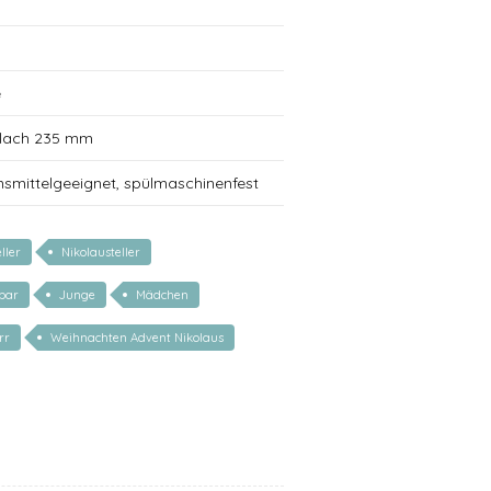
e
 flach 235 mm
nsmittelgeeignet, spülmaschinenfest
ller
Nikolausteller
rbar
Junge
Mädchen
rr
Weihnachten Advent Nikolaus