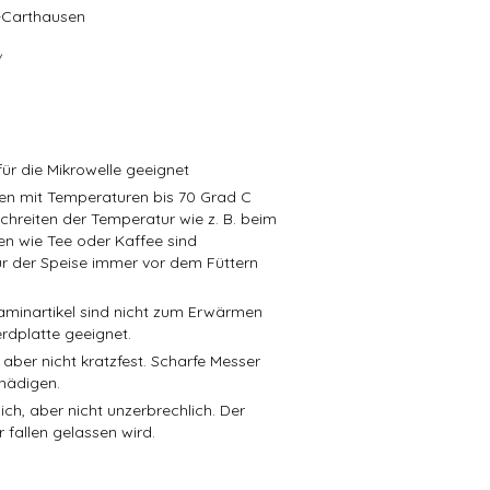
r-Carthausen
/
ür die Mikrowelle geeignet
isen mit Temperaturen bis 70 Grad C
schreiten der Temperatur wie z. B. beim
en wie Tee oder Kaffee sind
r der Speise immer vor dem Füttern
aminartikel sind nicht zum Erwärmen
rdplatte geeignet.
 aber nicht kratzfest. Scharfe Messer
hädigen.
ch, aber nicht unzerbrechlich. Der
 fallen gelassen wird.