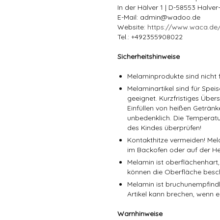
In der Hälver 1 | D-58553 Halve
E-Mail: admin@wadoo.de
Website:
https://www.waca.de
Tel.: +492355908022
Sicherheitshinweise
Melaminprodukte sind nicht f
Melaminartikel sind für Spe
geeignet. Kurzfristiges Über
Einfüllen von heißen Getränk
unbedenklich. Die Temperatu
des Kindes überprüfen!
Kontakthitze vermeiden! Mel
im Backofen oder auf der He
Melamin ist oberflächenhart,
können die Oberfläche besc
Melamin ist bruchunempfindli
Artikel kann brechen, wenn er
Warnhinweise