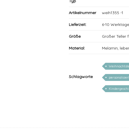
Typ
Artikelnummer
weih1355 -1
Lieferzeit:
6-10 Werktag
Größe
Großer Teller
Material:
Melamin, lebe
Weihnachtste
Schlagworte
personalisie
Kindergeschi