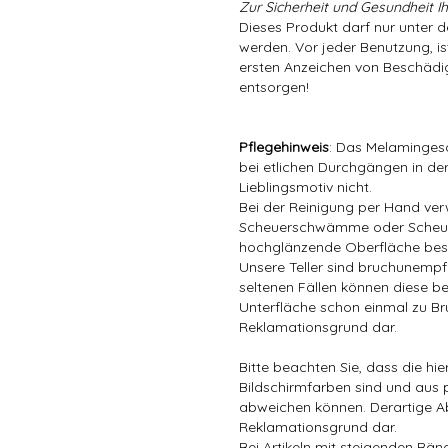
Zur Sicherheit und Gesundheit Ih
Dieses Produkt darf nur unter 
werden. Vor jeder Benutzung, is
ersten Anzeichen von Beschädig
entsorgen!
Pflegehinweis
: Das Melamingesc
bei etlichen Durchgängen in der
Lieblingsmotiv nicht.
Bei der Reinigung per Hand ver
Scheuerschwämme oder Scheuer
hochglänzende Oberfläche bes
Unsere Teller sind bruchunempfin
seltenen Fällen können diese be
Unterfläche schon einmal zu Bru
Reklamationsgrund dar.
Bitte beachten Sie, dass die hi
Bildschirmfarben sind und aus 
abweichen können. Derartige A
Reklamationsgrund dar.
Bei Artikeln mit steigenden Rä